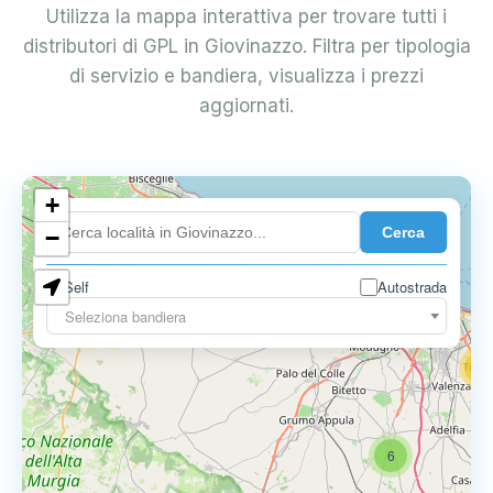
Utilizza la mappa interattiva per trovare tutti i
distributori di GPL in Giovinazzo. Filtra per tipologia
di servizio e bandiera, visualizza i prezzi
aggiornati.
+
4
Cerca
−
3
0.729 €
Self
Autostrada
3
Seleziona bandiera
13
16
6