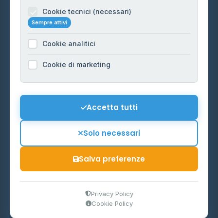
Informazioni legali
Cookie tecnici (necessari)
Sempre attivi
Privacy Policy
Cookie analitici
Cookie Policy
Preferenze Cookie
Cookie di marketing
Mappa del sito
Contattaci
Accetta tutti
info@distributori-gpl.it
Solo necessari
Salva preferenze
© 2026 - Distributori di GPL -
AF Project Software Agency
Carpi
P.IVA 03859300364
Privacy Policy
Cookie Policy
Dati forniti da
Ministero delle Imprese e del Made in Italy
-
Aggiornamento quotidiano