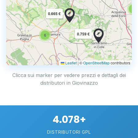
6
0.665 €
0.759 €
6
Leaflet
|
©
OpenStreetMap
contributors
Clicca sui marker per vedere prezzi e dettagli dei
distributori in Giovinazzo
4.078+
DISTRIBUTORI GPL