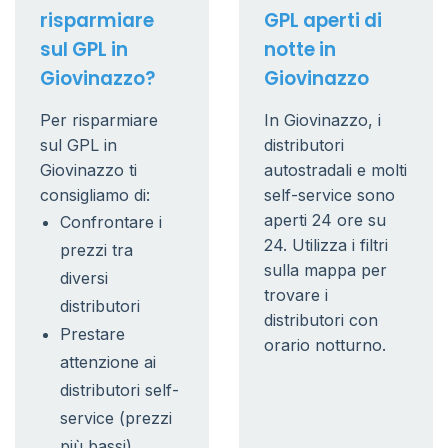
risparmiare
GPL aperti di
sul GPL in
notte in
Giovinazzo?
Giovinazzo
Per risparmiare
In Giovinazzo, i
sul GPL in
distributori
Giovinazzo ti
autostradali e molti
consigliamo di:
self-service sono
aperti 24 ore su
Confrontare i
24. Utilizza i filtri
prezzi tra
sulla mappa per
diversi
trovare i
distributori
distributori con
Prestare
orario notturno.
attenzione ai
distributori self-
service (prezzi
più bassi)