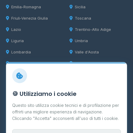
Emilia-Romagna
Sicilia
Friuli-Venezia Giulia
Toscana
Lazio
Trentino-Alto Adige
Liguria
Umbria
Lombardia
Valle d'Aosta
Marche
Veneto
Info
🍪 Utilizziamo i cookie
Cos'è il GPL
Questo sito utilizza cookie tecnici e di profilazione per
FAQ
offrirti una migliore esperienza di navigazione.
Contatti
Cliccando "Accetta" acconsenti all'uso di tutti i cookie.
Per gestori