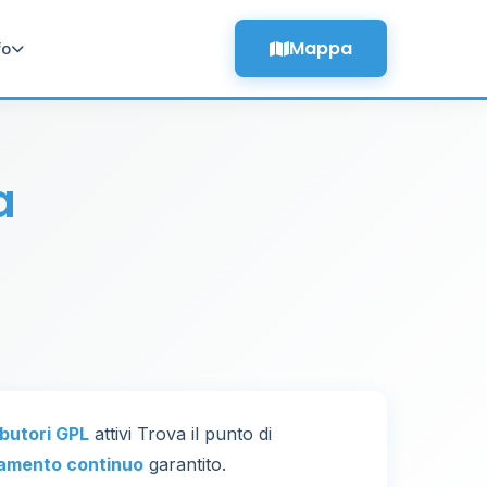
Mappa
fo
a
ributori GPL
attivi Trova il punto di
amento continuo
garantito.