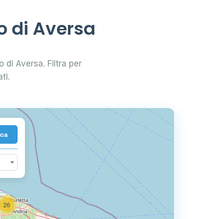
o di Aversa
o di Aversa. Filtra per
ti.
2
rca
26