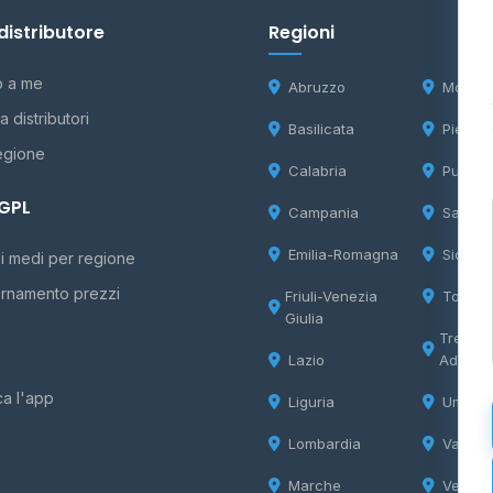
distributore
Regioni
o a me
Abruzzo
Molise
 distributori
Basilicata
Piemon
egione
Calabria
Puglia
 GPL
Campania
Sardeg
Emilia-Romagna
Sicilia
i medi per regione
rnamento prezzi
Friuli-Venezia
Tosca
Giulia
Trentin
Lazio
Adige
ca l'app
Liguria
Umbria
Lombardia
Valle d
Marche
Veneto