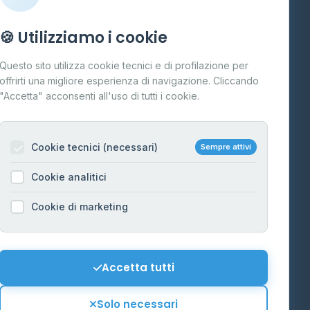
Info
🍪 Utilizziamo i cookie
Cos'è il GPL
Questo sito utilizza cookie tecnici e di profilazione per
FAQ
offrirti una migliore esperienza di navigazione. Cliccando
te
"Accetta" acconsenti all'uso di tutti i cookie.
Contatti
Per gestori
na
Cookie tecnici (necessari)
Sempre attivi
Informazioni legali
Cookie analitici
Privacy Policy
na
Cookie di marketing
Cookie Policy
o-Alto
Preferenze Cookie
Mappa del sito
Accetta tutti
'Aosta
Contattaci
Solo necessari