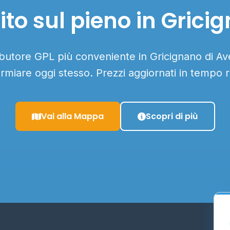
to sul pieno in Grici
ributore GPL più conveniente in Gricignano di Ave
armiare oggi stesso. Prezzi aggiornati in tempo r
Vai alla Mappa
Scopri di più