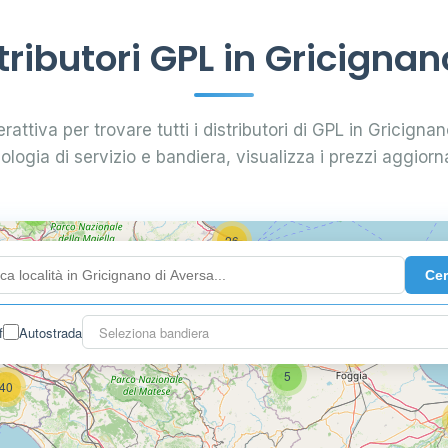
29
ributori GPL in Gricignan
0.799 €
24
rattiva per trovare tutti i distributori di GPL in Gricignan
pologia di servizio e bandiera, visualizza i prezzi aggiorna
64
7
26
Ce
14
f
Autostrada
Seleziona bandiera
16
26
5
40