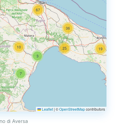
67
36
10
25
19
3
66
7
3
Leaflet
|
©
OpenStreetMap
contributors
44
ano di Aversa
6