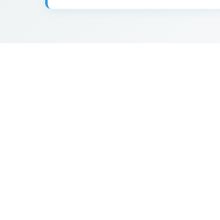
0.739 €
67
114
2
18
5
58
0.769 €
89
21
56
36
24