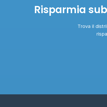
Risparmia subi
Trova il dist
risp