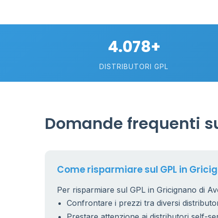
4.078+
DISTRIBUTORI GPL
Domande frequenti su
26
1
17
Come risparmiare sul GPL in Grici
Per risparmiare sul GPL in Gricignano di Ave
9
Confrontare i prezzi tra diversi distributor
Prestare attenzione ai distributori self-se