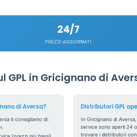
24/7
PREZZI AGGIORNATI
6
0.991 €
l GPL in Gricignano di Aver
20
7
5
gnano di Aversa?
Distributori GPL ape
rsa ti consigliamo di:
In Gricignano di Aversa, i
53
6
service sono aperti 24 or
i
22
trovare i distributori co
rvice (prezzi più bassi)