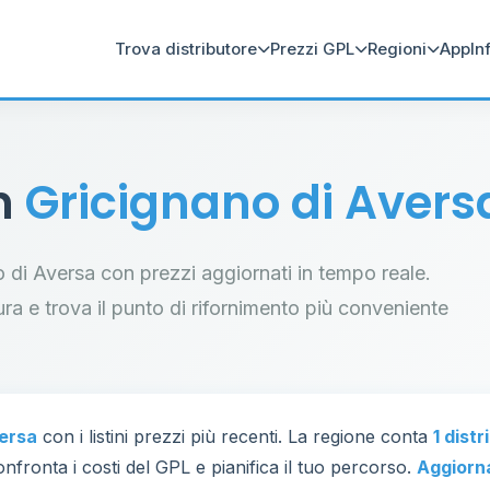
Trova distributore
Prezzi GPL
Regioni
App
In
in
Gricignano di Avers
no di Aversa con prezzi aggiornati in tempo reale.
tura e trova il punto di rifornimento più conveniente
versa
con i listini prezzi più recenti. La regione conta
1 dist
nfronta i costi del GPL e pianifica il tuo percorso.
Aggiorn