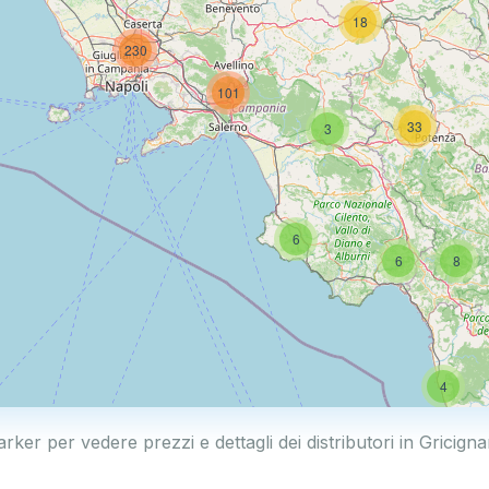
18
230
101
33
3
6
6
8
4
arker per vedere prezzi e dettagli dei distributori in Gricign