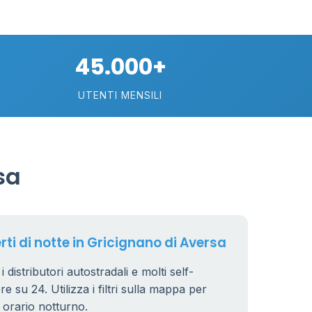
10
45.000+
22
UTENTI MENSILI
2
15
sa
rti di notte in Gricignano di Aversa
 distributori autostradali e molti self-
e su 24. Utilizza i filtri sulla mappa per
n orario notturno.