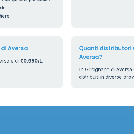
5
ile
diere
9
22
 di Aversa
Quanti distributori 
Aversa?
ersa è di
€0.950/L
,
In Gricignano di Aversa
distribuiti in diverse pro