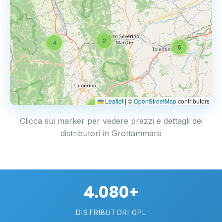
2
4
6
Leaflet
|
©
OpenStreetMap
contributors
2
Clicca sui marker per vedere prezzi e dettagli dei
distributori in Grottammare
4.080+
DISTRIBUTORI GPL