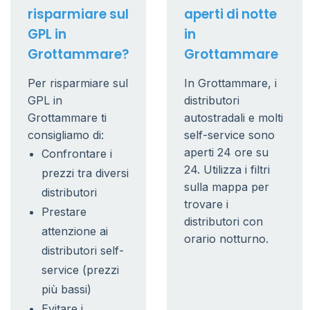
risparmiare sul
aperti di notte
GPL in
in
Grottammare?
Grottammare
Per risparmiare sul
In Grottammare, i
GPL in
distributori
Grottammare ti
autostradali e molti
consigliamo di:
self-service sono
aperti 24 ore su
Confrontare i
24. Utilizza i filtri
prezzi tra diversi
sulla mappa per
distributori
trovare i
Prestare
distributori con
attenzione ai
orario notturno.
distributori self-
service (prezzi
più bassi)
Evitare i