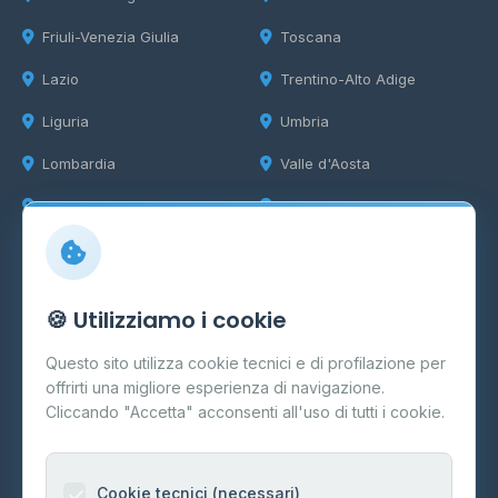
Friuli-Venezia Giulia
Toscana
Lazio
Trentino-Alto Adige
Liguria
Umbria
Lombardia
Valle d'Aosta
Marche
Veneto
Info
🍪 Utilizziamo i cookie
Cos'è il GPL
Questo sito utilizza cookie tecnici e di profilazione per
FAQ
offrirti una migliore esperienza di navigazione.
Contatti
Cliccando "Accetta" acconsenti all'uso di tutti i cookie.
Per gestori
Informazioni legali
Cookie tecnici (necessari)