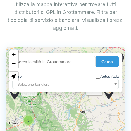
Utilizza la mappa interattiva per trovare tutti i
distributori di GPL in Grottammare. Filtra per
tipologia di servizio e bandiera, visualizza i prezzi
aggiornati.
10
3
+
0.749 €
Cerca
−
0.799 €
9
Self
Autostrada
Seleziona bandiera
0.775 €
0.799 €
0.789 €
3