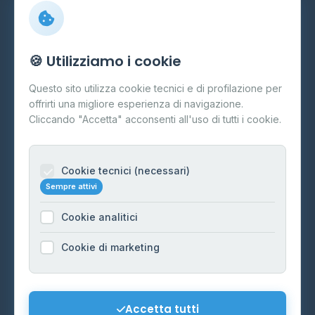
Info
🍪 Utilizziamo i cookie
Cos'è il GPL
Questo sito utilizza cookie tecnici e di profilazione per
FAQ
offrirti una migliore esperienza di navigazione.
Contatti
Cliccando "Accetta" acconsenti all'uso di tutti i cookie.
Per gestori
Informazioni legali
Cookie tecnici (necessari)
Sempre attivi
Privacy Policy
Cookie analitici
Cookie Policy
Preferenze Cookie
Cookie di marketing
Mappa del sito
Contattaci
Accetta tutti