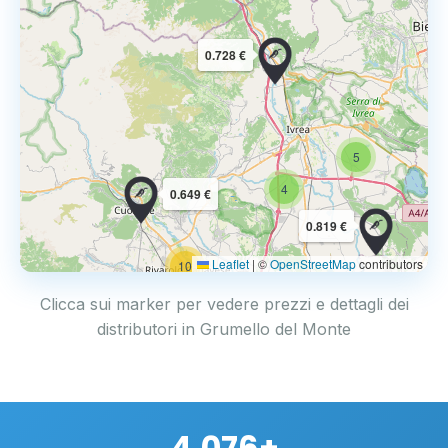
0.728 €
5
4
0.649 €
0.819 €
Leaflet
|
©
OpenStreetMap
contributors
10
Clicca sui marker per vedere prezzi e dettagli dei
distributori in Grumello del Monte
4.076+