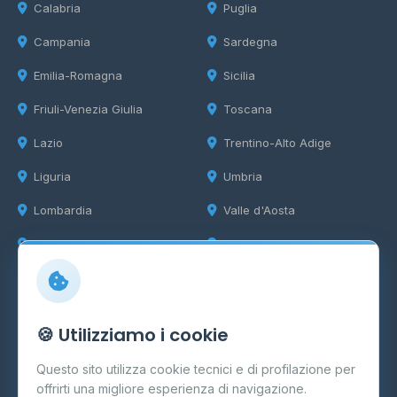
Calabria
Puglia
Campania
Sardegna
Emilia-Romagna
Sicilia
Friuli-Venezia Giulia
Toscana
Lazio
Trentino-Alto Adige
Liguria
Umbria
Lombardia
Valle d'Aosta
Marche
Veneto
Info
🍪 Utilizziamo i cookie
Cos'è il GPL
Questo sito utilizza cookie tecnici e di profilazione per
FAQ
offrirti una migliore esperienza di navigazione.