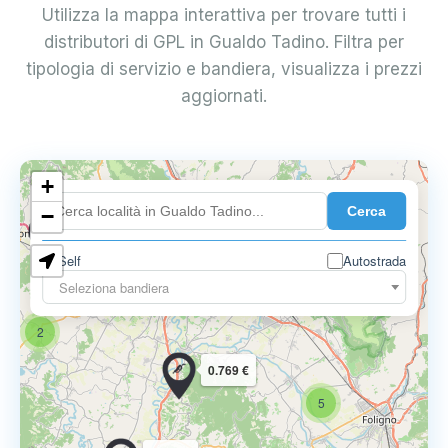
Utilizza la mappa interattiva per trovare tutti i
distributori di GPL in Gualdo Tadino. Filtra per
tipologia di servizio e bandiera, visualizza i prezzi
aggiornati.
3
+
Cerca
−
0.719 €
Self
Autostrada
12
Seleziona bandiera
7
2
0.769 €
5