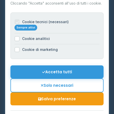
Contatti
Cliccando "Accetta" acconsenti all'uso di tutti i cookie.
Per gestori
Informazioni legali
Cookie tecnici (necessari)
Sempre attivi
Privacy Policy
Cookie analitici
Cookie Policy
Preferenze Cookie
Cookie di marketing
Mappa del sito
Contattaci
Accetta tutti
info@distributori-gpl.it
Solo necessari
Salva preferenze
© 2026 - Distributori di GPL -
AF Project Software Agency