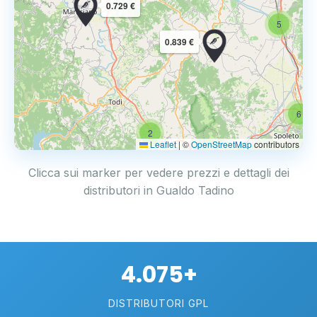
0.729 €
5
0.839 €
6
2
Leaflet
|
©
OpenStreetMap
contributors
Clicca sui marker per vedere prezzi e dettagli dei
distributori in Gualdo Tadino
4.075+
DISTRIBUTORI GPL