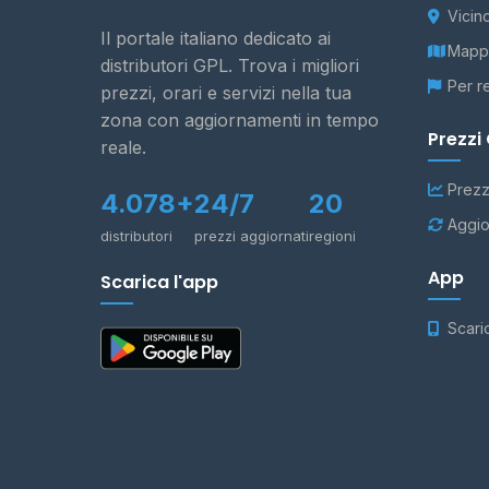
Vicin
Il portale italiano dedicato ai
Mappa
distributori GPL. Trova i migliori
Per r
prezzi, orari e servizi nella tua
zona con aggiornamenti in tempo
Prezzi
reale.
Prezz
4.078+
24/7
20
Aggio
distributori
prezzi aggiornati
regioni
App
Scarica l'app
Scari