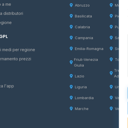
o a me
Abruzzo
Molise
 distributori
Basilicata
Piemon
egione
Calabria
Puglia
 GPL
Campania
Sardeg
Emilia-Romagna
Sicilia
i medi per regione
rnamento prezzi
Friuli-Venezia
Tosca
Giulia
Trentin
Lazio
Adige
ca l'app
Liguria
Umbria
Lombardia
Valle d
Marche
Veneto