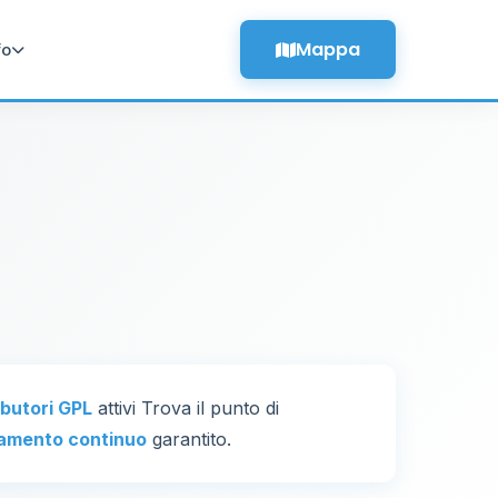
Mappa
fo
ributori GPL
attivi Trova il punto di
amento continuo
garantito.