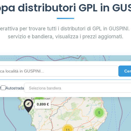
a distributori GPL in GU
rattiva per trovare tutti i distributori di GPL in GUSPINI. 
servizio e bandiera, visualizza i prezzi aggiornati.
Ce
11
0.899 €
f
Autostrada
Seleziona bandiera
9
0.899 €
5
11