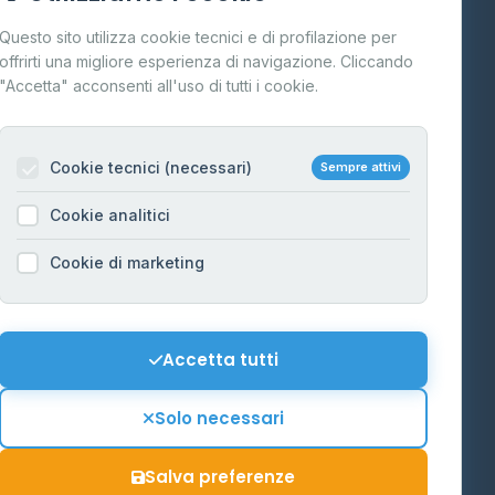
Cos'è il GPL
Questo sito utilizza cookie tecnici e di profilazione per
FAQ
offrirti una migliore esperienza di navigazione. Cliccando
te
"Accetta" acconsenti all'uso di tutti i cookie.
Contatti
Per gestori
na
Cookie tecnici (necessari)
Sempre attivi
Informazioni legali
Cookie analitici
Privacy Policy
na
Cookie di marketing
Cookie Policy
o-Alto
Preferenze Cookie
Mappa del sito
Accetta tutti
'Aosta
Contattaci
Solo necessari
info@distributori-gpl.it
Salva preferenze