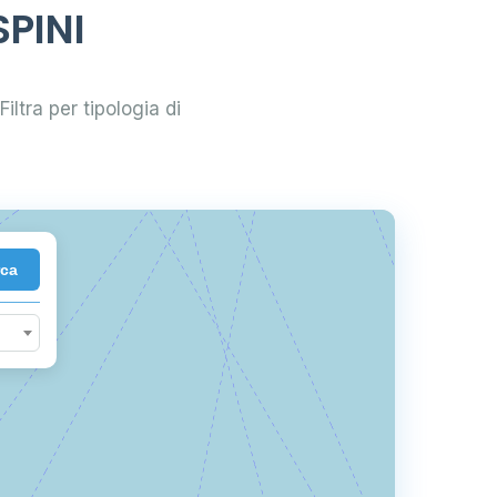
SPINI
161
Filtra per tipologia di
18
rca