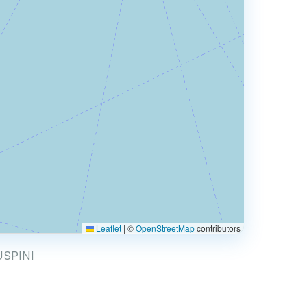
Leaflet
|
©
OpenStreetMap
contributors
GUSPINI