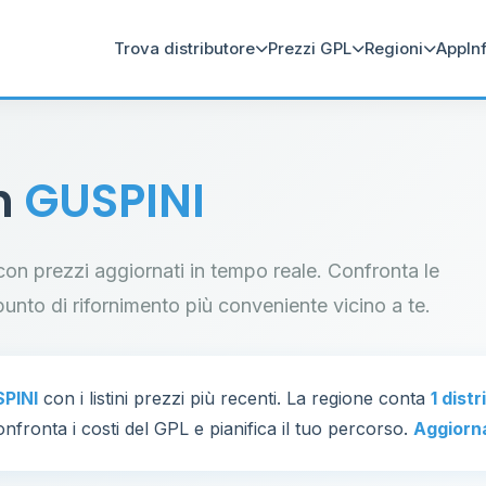
Trova distributore
Prezzi GPL
Regioni
App
In
in
GUSPINI
 con prezzi aggiornati in tempo reale. Confronta le
il punto di rifornimento più conveniente vicino a te.
PINI
con i listini prezzi più recenti. La regione conta
1 dist
nfronta i costi del GPL e pianifica il tuo percorso.
Aggiorn