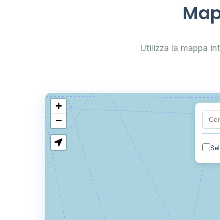
Mapp
Utilizza la mappa inte
+
−
Sel