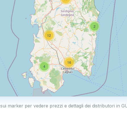
2
12
16
4
 sui marker per vedere prezzi e dettagli dei distributori in 