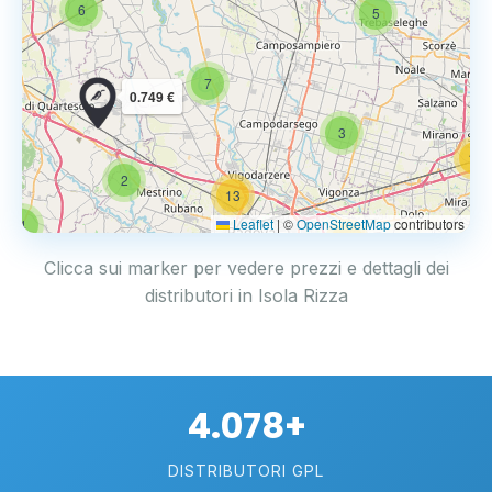
6
5
7
0.749 €
3
14
2
13
Leaflet
|
©
OpenStreetMap
contributors
4
17
Clicca sui marker per vedere prezzi e dettagli dei
distributori in Isola Rizza
4.078+
DISTRIBUTORI GPL