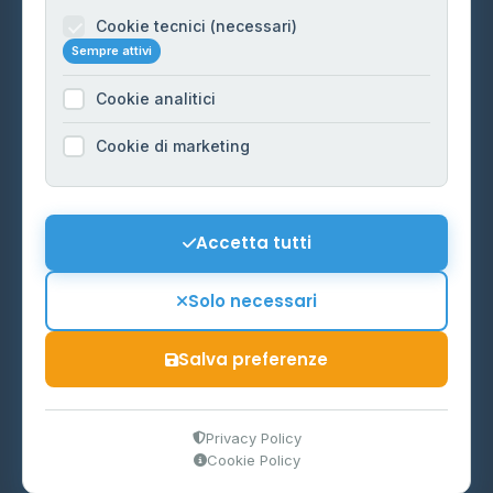
Informazioni legali
Cookie tecnici (necessari)
Sempre attivi
Privacy Policy
Cookie analitici
Cookie Policy
Preferenze Cookie
Cookie di marketing
Mappa del sito
Contattaci
Accetta tutti
info@distributori-gpl.it
Solo necessari
Salva preferenze
© 2026 - Distributori di GPL -
AF Project Software Agency
Carpi
P.IVA 03859300364
Privacy Policy
Cookie Policy
Dati forniti da
Ministero delle Imprese e del Made in Italy
-
Aggiornamento quotidiano