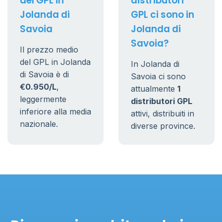
del GPL in
distributori
Jolanda di
GPL ci sono in
Savoia
Jolanda di
Savoia?
Il prezzo medio
del GPL in Jolanda
In Jolanda di
di Savoia è di
Savoia ci sono
€0.950/L
,
attualmente
1
leggermente
distributori GPL
inferiore alla media
attivi, distribuiti in
nazionale.
diverse province.