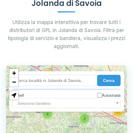
Jolanda di Savoia
Utilizza la mappa interattiva per trovare tutti i
distributori di GPL in Jolanda di Savoia. Filtra per
tipologia di servizio e bandiera, visualizza i prezzi
aggiornati.
+
18
Cerca
7
−
Self
Autostrada
9
11
Seleziona bandiera
11
4
2