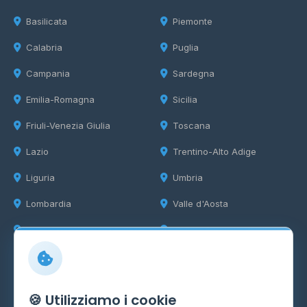
Basilicata
Piemonte
Calabria
Puglia
Campania
Sardegna
Emilia-Romagna
Sicilia
Friuli-Venezia Giulia
Toscana
Lazio
Trentino-Alto Adige
Liguria
Umbria
Lombardia
Valle d'Aosta
Marche
Veneto
Info
🍪 Utilizziamo i cookie
Cos'è il GPL