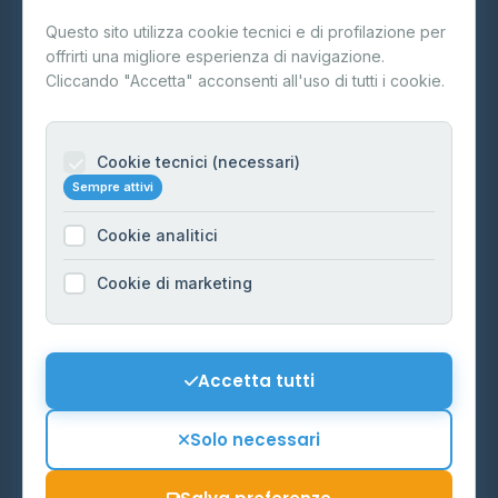
Questo sito utilizza cookie tecnici e di profilazione per
FAQ
offrirti una migliore esperienza di navigazione.
Contatti
Cliccando "Accetta" acconsenti all'uso di tutti i cookie.
Per gestori
Informazioni legali
Cookie tecnici (necessari)
Sempre attivi
Privacy Policy
Cookie analitici
Cookie Policy
Preferenze Cookie
Cookie di marketing
Mappa del sito
Contattaci
Accetta tutti
info@distributori-gpl.it
Solo necessari