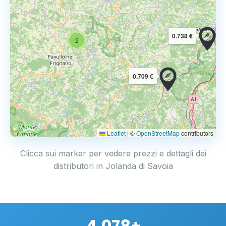
0.738 €
2
0.709 €
Leaflet
|
©
OpenStreetMap
contributors
Clicca sui marker per vedere prezzi e dettagli dei
distributori in Jolanda di Savoia
4.078+