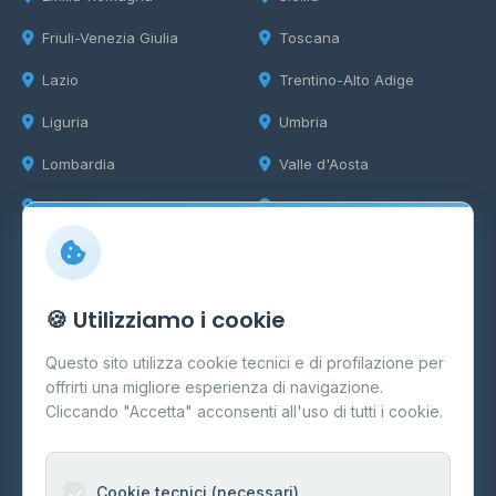
Friuli-Venezia Giulia
Toscana
Lazio
Trentino-Alto Adige
Liguria
Umbria
Lombardia
Valle d'Aosta
Marche
Veneto
Info
🍪 Utilizziamo i cookie
Cos'è il GPL
Questo sito utilizza cookie tecnici e di profilazione per
FAQ
offrirti una migliore esperienza di navigazione.
Contatti
Cliccando "Accetta" acconsenti all'uso di tutti i cookie.
Per gestori
Informazioni legali
Cookie tecnici (necessari)