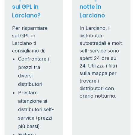
sul GPL in
notte in
Larciano?
Larciano
Per risparmiare
In Larciano, i
sul GPL in
distributori
Larciano ti
autostradali e molti
consigliamo di:
self-service sono
aperti 24 ore su
Confrontare i
24. Utilizza i filtri
prezzi tra
sulla mappa per
diversi
trovare i
distributori
distributori con
Prestare
orario notturno.
attenzione ai
distributori self-
service (prezzi
più bassi)
Evitare i