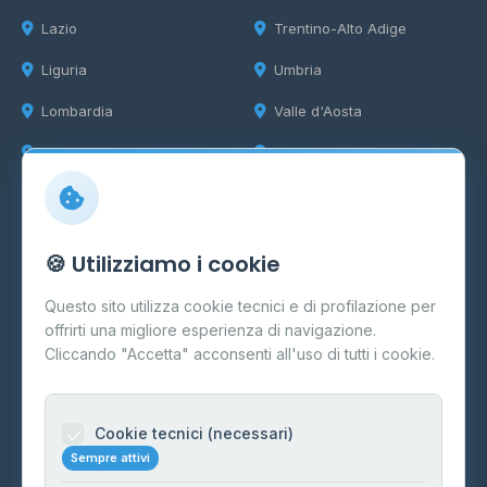
Lazio
Trentino-Alto Adige
Liguria
Umbria
Lombardia
Valle d'Aosta
Marche
Veneto
Info
🍪 Utilizziamo i cookie
Cos'è il GPL
Questo sito utilizza cookie tecnici e di profilazione per
FAQ
offrirti una migliore esperienza di navigazione.
Contatti
Cliccando "Accetta" acconsenti all'uso di tutti i cookie.
Per gestori
Informazioni legali
Cookie tecnici (necessari)
Sempre attivi
Privacy Policy