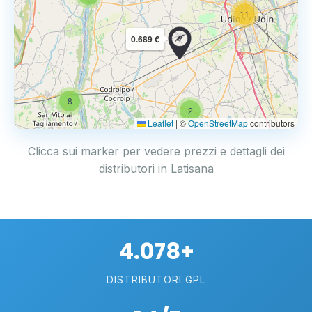
11
0.689 €
8
2
Leaflet
|
©
OpenStreetMap
contributors
Clicca sui marker per vedere prezzi e dettagli dei
distributori in Latisana
4.078+
DISTRIBUTORI GPL