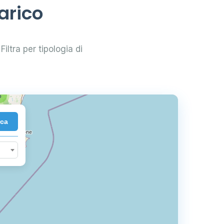
arico
3
Filtra per tipologia di
6
rca
10