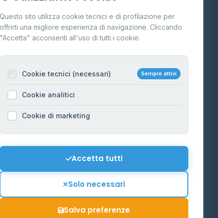
Cos'è il GPL
Questo sito utilizza cookie tecnici e di profilazione per
FAQ
offrirti una migliore esperienza di navigazione. Cliccando
te
"Accetta" acconsenti all'uso di tutti i cookie.
Contatti
Per gestori
na
Cookie tecnici (necessari)
Sempre attivi
Informazioni legali
Cookie analitici
Privacy Policy
na
Cookie di marketing
Cookie Policy
o-Alto
Preferenze Cookie
Mappa del sito
Accetta tutti
'Aosta
Contattaci
Solo necessari
info@distributori-gpl.it
Salva preferenze