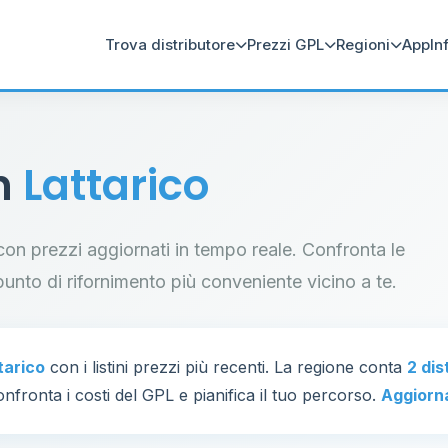
Trova distributore
Prezzi GPL
Regioni
App
In
in
Lattarico
o con prezzi aggiornati in tempo reale. Confronta le
il punto di rifornimento più conveniente vicino a te.
tarico
con i listini prezzi più recenti. La regione conta
2 dis
nfronta i costi del GPL e pianifica il tuo percorso.
Aggiorn