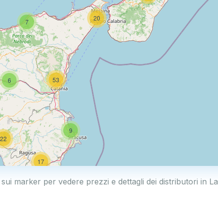
20
7
53
6
9
22
17
 sui marker per vedere prezzi e dettagli dei distributori in La