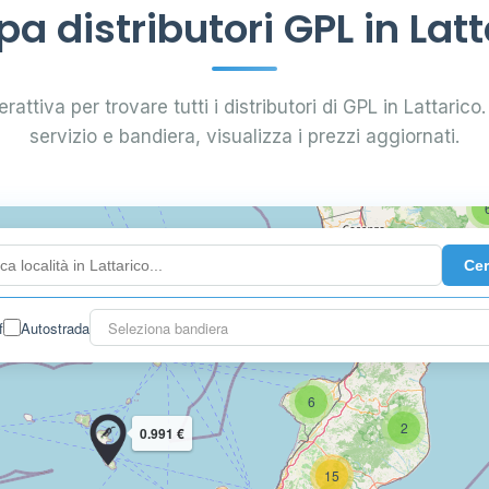
6
8
a distributori GPL in Latt
7
rattiva per trovare tutti i distributori di GPL in Lattarico. 
4
servizio e bandiera, visualizza i prezzi aggiornati.
44
Ce
22
f
Autostrada
Seleziona bandiera
6
2
0.991 €
15