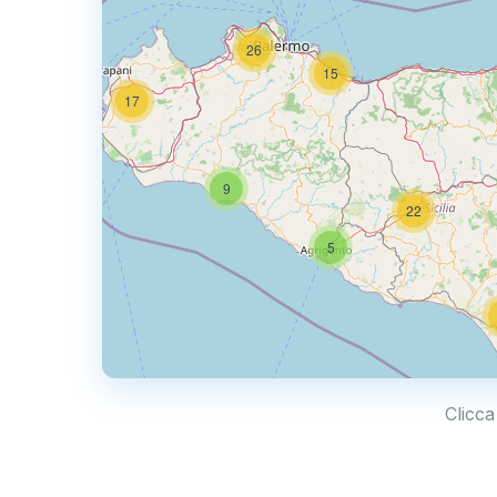
26
15
17
9
22
5
Clicca