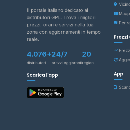
Vicin
Il portale italiano dedicato ai
Mappa
distributori GPL. Trova i migliori
Per r
prezzi, orari e servizi nella tua
zona con aggiornamenti in tempo
Prezzi
reale.
Prezz
4.076+
24/7
20
Aggio
distributori
prezzi aggiornati
regioni
App
Scarica l'app
Scari