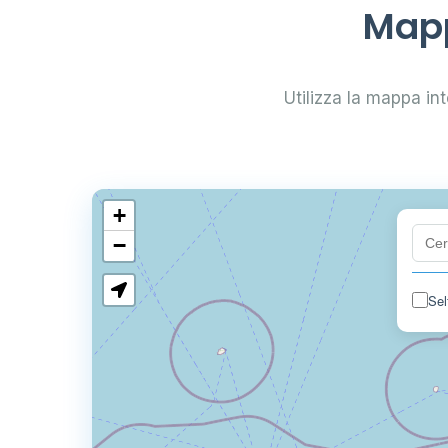
Mapp
Utilizza la mappa inte
+
−
Sel