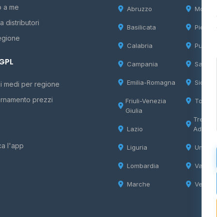
o a me
Abruzzo
Molise
 distributori
Basilicata
Piemon
egione
Calabria
Puglia
 GPL
Campania
Sardeg
Emilia-Romagna
Sicilia
i medi per regione
rnamento prezzi
Friuli-Venezia
Tosca
Giulia
Trentin
Lazio
Adige
ca l'app
Liguria
Umbria
Lombardia
Valle d
Marche
Veneto