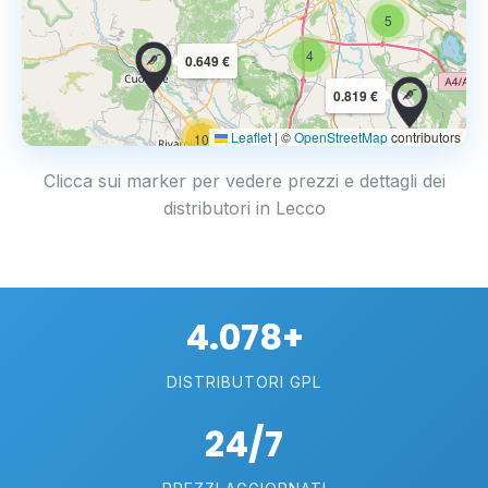
5
4
0.649 €
0.819 €
Leaflet
|
©
OpenStreetMap
contributors
10
Clicca sui marker per vedere prezzi e dettagli dei
distributori in Lecco
4.078+
DISTRIBUTORI GPL
24/7