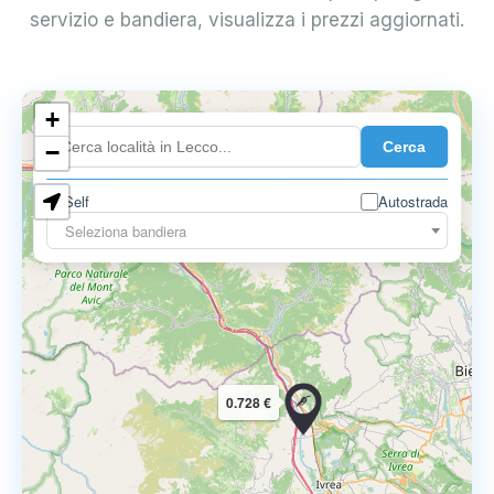
servizio e bandiera, visualizza i prezzi aggiornati.
+
0.899 €
Cerca
−
Self
Autostrada
Seleziona bandiera
0.728 €