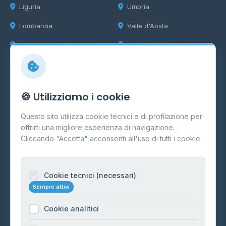
Liguria
Umbria
Lombardia
Valle d'Aosta
Marche
Veneto
Info
🍪 Utilizziamo i cookie
Cos'è il GPL
Questo sito utilizza cookie tecnici e di profilazione per
FAQ
offrirti una migliore esperienza di navigazione.
Contatti
Cliccando "Accetta" acconsenti all'uso di tutti i cookie.
Per gestori
Informazioni legali
Cookie tecnici (necessari)
Sempre attivi
Privacy Policy
Cookie analitici
Cookie Policy