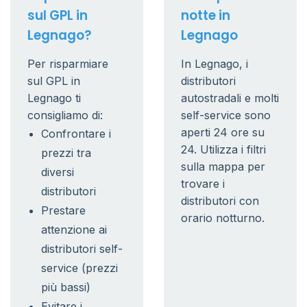
sul GPL in
notte in
Legnago?
Legnago
Per risparmiare
In Legnago, i
sul GPL in
distributori
Legnago ti
autostradali e molti
consigliamo di:
self-service sono
aperti 24 ore su
Confrontare i
24. Utilizza i filtri
prezzi tra
sulla mappa per
diversi
trovare i
distributori
distributori con
Prestare
orario notturno.
attenzione ai
distributori self-
service (prezzi
più bassi)
Evitare i