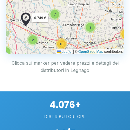
7
0.749 €
3
14
2
13
Leaflet
|
©
OpenStreetMap
contributors
4
17
Clicca sui marker per vedere prezzi e dettagli dei
distributori in Legnago
4.076+
DISTRIBUTORI GPL