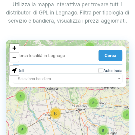
Utilizza la mappa interattiva per trovare tutti i
distributori di GPL in Legnago. Filtra per tipologia di
servizio e bandiera, visualizza i prezzi aggiornati.
+
2
Cerca
−
Self
Autostrada
Seleziona bandiera
5
6
9
5
3
10
3
6
5