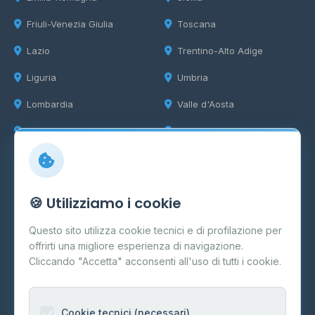
Friuli-Venezia Giulia
Toscana
Lazio
Trentino-Alto Adige
Liguria
Umbria
Lombardia
Valle d'Aosta
Marche
Veneto
Info
🍪 Utilizziamo i cookie
Cos'è il GPL
Questo sito utilizza cookie tecnici e di profilazione per
FAQ
offrirti una migliore esperienza di navigazione.
Contatti
Cliccando "Accetta" acconsenti all'uso di tutti i cookie.
Per gestori
Informazioni legali
Cookie tecnici (necessari)