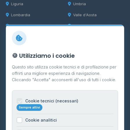
Liguria
Umbria
Lombardia
Valle d'Aosta
Marche
Veneto
Info
🍪 Utilizziamo i cookie
Cos'è il GPL
Questo sito utilizza cookie tecnici e di profilazione per
FAQ
offrirti una migliore esperienza di navigazione.
Contatti
Cliccando "Accetta" acconsenti all'uso di tutti i cookie.
Per gestori
Informazioni legali
Cookie tecnici (necessari)
Sempre attivi
Privacy Policy
Cookie analitici
Cookie Policy