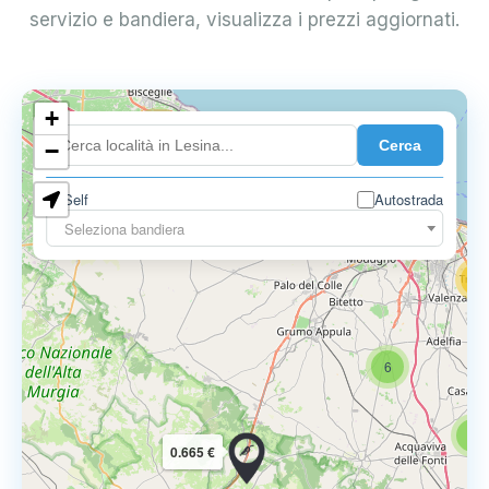
servizio e bandiera, visualizza i prezzi aggiornati.
+
4
Cerca
−
3
0.729 €
Self
Autostrada
3
Seleziona bandiera
13
16
6
6
0.665 €