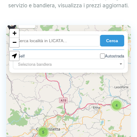
servizio e bandiera, visualizza i prezzi aggiornati.
0.899 €
+
Cerca
−
0.819 €
2
Self
Autostrada
Seleziona bandiera
4
5