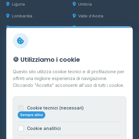
Liguria
Umbria
Lombardia
Valle d'Aosta
Marche
Veneto
Info
🍪 Utilizziamo i cookie
Cos'è il GPL
Questo sito utilizza cookie tecnici e di profilazione per
FAQ
offrirti una migliore esperienza di navigazione.
Contatti
Cliccando "Accetta" acconsenti all'uso di tutti i cookie.
Per gestori
Informazioni legali
Cookie tecnici (necessari)
Sempre attivi
Privacy Policy
Cookie analitici
Cookie Policy