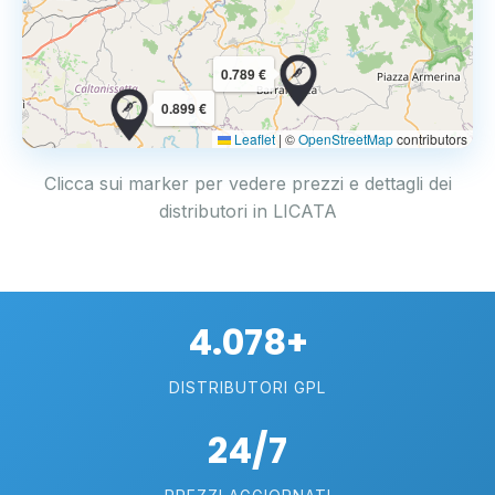
0.789 €
0.899 €
Leaflet
|
©
OpenStreetMap
contributors
Clicca sui marker per vedere prezzi e dettagli dei
distributori in LICATA
4.078+
DISTRIBUTORI GPL
24/7