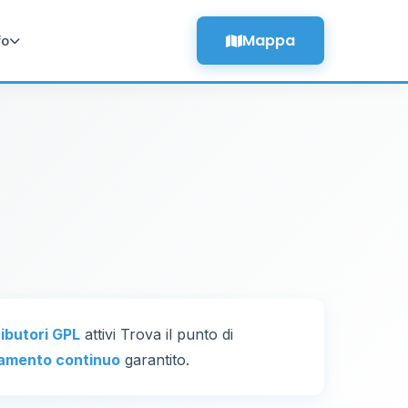
Mappa
fo
ributori GPL
attivi Trova il punto di
amento continuo
garantito.