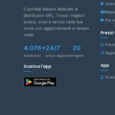
Vicin
Il portale italiano dedicato ai
Mappa
distributori GPL. Trova i migliori
Per r
prezzi, orari e servizi nella tua
zona con aggiornamenti in tempo
Prezzi
reale.
Prezz
4.076+
24/7
20
Aggio
distributori
prezzi aggiornati
regioni
App
Scarica l'app
Scari