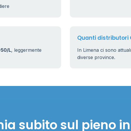
diere
17
161
Quanti distributori
950/L
, leggermente
In Limena ci sono attu
diverse province.
ia subito sul pieno i