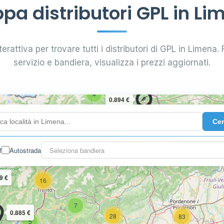
pa distributori GPL in Li
erattiva per trovare tutti i distributori di GPL in Limena. F
servizio e bandiera, visualizza i prezzi aggiornati.
4
0.894 €
Ce
10
2
3
f
Autostrada
Seleziona bandiera
9 €
16
7
0.885 €
28
83
5