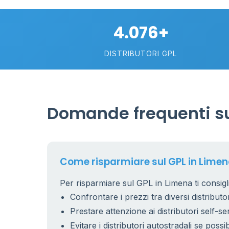
2
4.076+
113
DISTRIBUTORI GPL
Domande frequenti su
Come risparmiare sul GPL in Lime
Per risparmiare sul GPL in Limena ti consigl
Confrontare i prezzi tra diversi distributor
Prestare attenzione ai distributori self-se
Evitare i distributori autostradali se possib