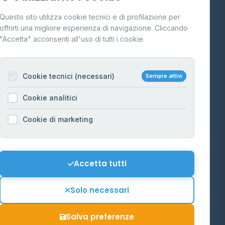
Cos'è il GPL
Questo sito utilizza cookie tecnici e di profilazione per
FAQ
offrirti una migliore esperienza di navigazione. Cliccando
te
"Accetta" acconsenti all'uso di tutti i cookie.
Contatti
Per gestori
na
Cookie tecnici (necessari)
Sempre attivi
Informazioni legali
Cookie analitici
Privacy Policy
na
Cookie di marketing
Cookie Policy
o-Alto
Preferenze Cookie
Mappa del sito
Accetta tutti
'Aosta
Contattaci
Solo necessari
info@distributori-gpl.it
Salva preferenze