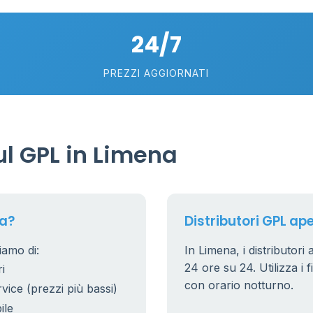
24/7
75
5
57
PREZZI AGGIORNATI
0.769 €
21
56
36
l GPL in Limena
24
11
26
20
na?
Distributori GPL ape
10
0
2
iamo di:
In Limena, i distributori
0.779 €
24 ore su 24. Utilizza i f
i
38
8
con orario notturno.
rvice (prezzi più bassi)
25
ile