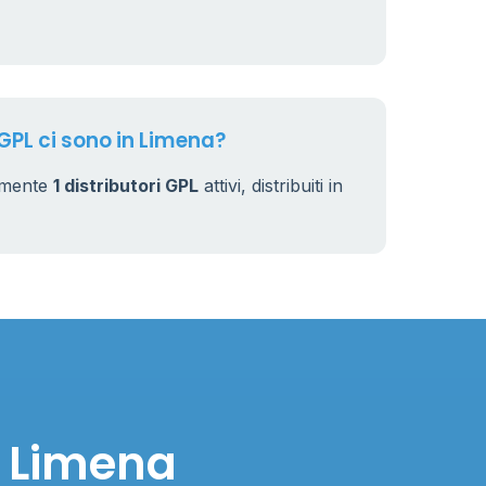
7
32
 GPL ci sono in Limena?
almente
1 distributori GPL
attivi, distribuiti in
n Limena