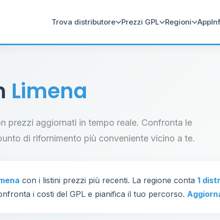
Trova distributore
Prezzi GPL
Regioni
App
In
in
Limena
con prezzi aggiornati in tempo reale. Confronta le
il punto di rifornimento più conveniente vicino a te.
imena
con i listini prezzi più recenti. La regione conta
1 dist
nfronta i costi del GPL e pianifica il tuo percorso.
Aggiorn