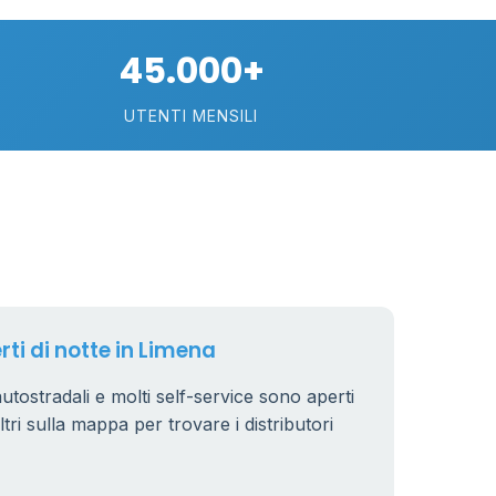
45.000+
UTENTI MENSILI
89
29
rti di notte in Limena
.799 €
24
 autostradali e molti self-service sono aperti
iltri sulla mappa per trovare i distributori
64