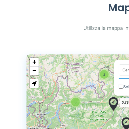
Map
Utilizza la mappa int
+
−
2
Sel
5
0.78
4