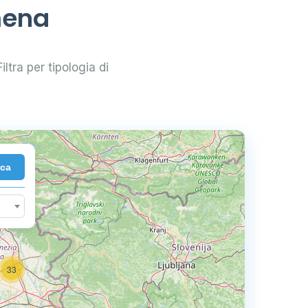
mena
iltra per tipologia di
rca
33