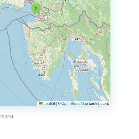
2
Leaflet
|
©
OpenStreetMap
contributors
Limena