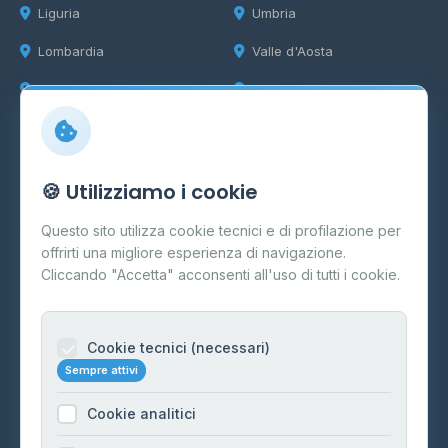
Liguria
Umbria
Lombardia
Valle d'Aosta
Marche
Veneto
Info
🍪 Utilizziamo i cookie
Cos'è il GPL
Questo sito utilizza cookie tecnici e di profilazione per
FAQ
offrirti una migliore esperienza di navigazione.
Contatti
Cliccando "Accetta" acconsenti all'uso di tutti i cookie.
Per gestori
Informazioni legali
Cookie tecnici (necessari)
Sempre attivi
Privacy Policy
Cookie analitici
Cookie Policy