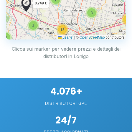
0.749 €
3
14
2
13
Leaflet
|
©
OpenStreetMap
contributors
4
17
Clicca sui marker per vedere prezzi e dettagli dei
distributori in Lonigo
4.076+
DISTRIBUTORI GPL
24/7