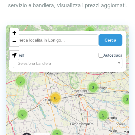
servizio e bandiera, visualizza i prezzi aggiornati.
+
2
Cerca
−
Self
Autostrada
Seleziona bandiera
5
6
9
5
3
10
3
6
5
7