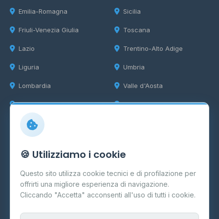
Emilia-Romagna
Sicilia
Friuli-Venezia Giulia
Toscana
Lazio
Trentino-Alto Adige
Liguria
Umbria
Lombardia
Valle d'Aosta
Marche
Veneto
Info
🍪 Utilizziamo i cookie
Cos'è il GPL
Questo sito utilizza cookie tecnici e di profilazione per
FAQ
offrirti una migliore esperienza di navigazione.
Contatti
Cliccando "Accetta" acconsenti all'uso di tutti i cookie.
Per gestori