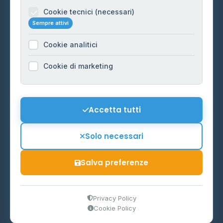
Informazioni legali
Cookie tecnici (necessari)
Sempre attivi
Privacy Policy
Cookie analitici
Cookie Policy
Preferenze Cookie
Cookie di marketing
Mappa del sito
Contattaci
Accetta tutti
info@distributori-gpl.it
Solo necessari
Salva preferenze
© 2026 - Distributori di GPL -
AF Project Software Agency
Carpi
P.IVA 03859300364
Privacy Policy
Cookie Policy
Dati forniti da
Ministero delle Imprese e del Made in Italy
-
Aggiornamento quotidiano