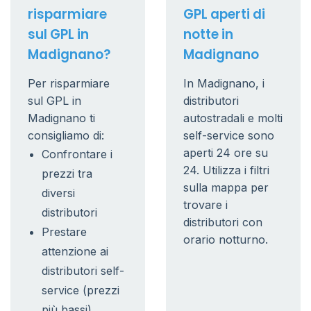
risparmiare
GPL aperti di
sul GPL in
notte in
Madignano?
Madignano
Per risparmiare
In Madignano, i
sul GPL in
distributori
Madignano ti
autostradali e molti
consigliamo di:
self-service sono
aperti 24 ore su
Confrontare i
24. Utilizza i filtri
prezzi tra
sulla mappa per
diversi
trovare i
distributori
distributori con
Prestare
orario notturno.
attenzione ai
distributori self-
service (prezzi
più bassi)