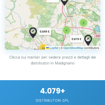
5
4
0.649 €
0.819 €
Leaflet
|
©
OpenStreetMap
contributors
10
Clicca sui marker per vedere prezzi e dettagli dei
distributori in Madignano
4.079+
DISTRIBUTORI GPL