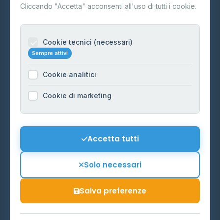
Contatti
Cliccando "Accetta" acconsenti all'uso di tutti i cookie.
Per gestori
Informazioni legali
Cookie tecnici (necessari)
Sempre attivi
Privacy Policy
Cookie analitici
Cookie Policy
Preferenze Cookie
Cookie di marketing
Mappa del sito
Contattaci
Accetta tutti
info@distributori-gpl.it
Solo necessari
Salva preferenze
© 2026 - Distributori di GPL -
AF Project Software Agency