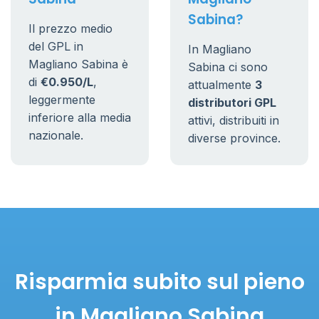
Sabina?
Il prezzo medio
del GPL in
In Magliano
Magliano Sabina è
Sabina ci sono
di
€0.950/L
,
attualmente
3
leggermente
distributori GPL
inferiore alla media
attivi, distribuiti in
nazionale.
diverse province.
Risparmia subito sul pieno
in Magliano Sabina