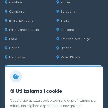
Calabria
Puglia
Campania
Sardegna
Emilia-Romagna
Sicilia
Friuli-Venezia Giulia
Toscana
Lazio
Trentino-Alto Adige
Liguria
Umbria
Lombardia
Valle d'Aosta
Marche
Veneto
Info
🍪 Utilizziamo i cookie
Cos'è il GPL
Questo sito utilizza cookie tecnici e di profilazione per
FAQ
offrirti una migliore esperienza di navigazione.