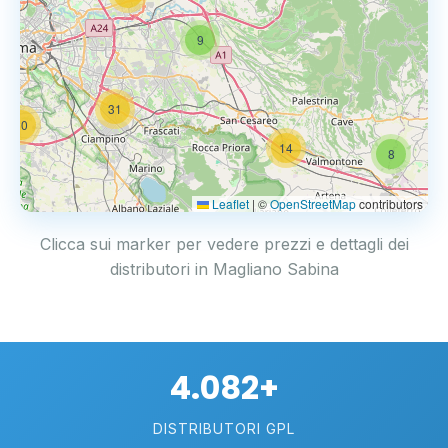
9
31
20
14
8
Leaflet
|
©
OpenStreetMap
contributors
Clicca sui marker per vedere prezzi e dettagli dei
distributori in Magliano Sabina
4.082+
DISTRIBUTORI GPL