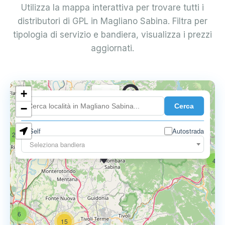
Utilizza la mappa interattiva per trovare tutti i
distributori di GPL in Magliano Sabina. Filtra per
tipologia di servizio e bandiera, visualizza i prezzi
aggiornati.
+
0.739 €
Cerca
−
Self
Autostrada
2
17
Seleziona bandiera
0.795 €
4
6
15