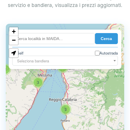
servizio e bandiera, visualizza i prezzi aggiornati.
+
Cerca
−
0.850 €
Self
Autostrada
Seleziona bandiera
4
2
3
3