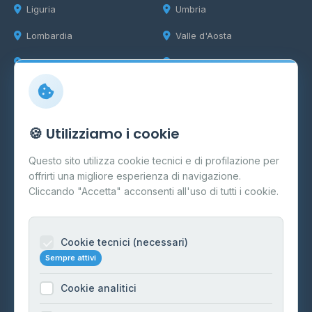
Liguria
Umbria
Lombardia
Valle d'Aosta
Marche
Veneto
Info
🍪 Utilizziamo i cookie
Cos'è il GPL
Questo sito utilizza cookie tecnici e di profilazione per
FAQ
offrirti una migliore esperienza di navigazione.
Contatti
Cliccando "Accetta" acconsenti all'uso di tutti i cookie.
Per gestori
Informazioni legali
Cookie tecnici (necessari)
Sempre attivi
Privacy Policy
Cookie analitici
Cookie Policy