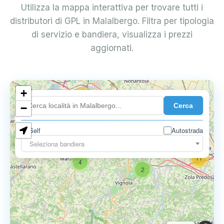
Utilizza la mappa interattiva per trovare tutti i
distributori di GPL in Malalbergo. Filtra per tipologia
di servizio e bandiera, visualizza i prezzi
aggiornati.
+
18
Cerca
7
−
Self
Autostrada
9
11
Seleziona bandiera
11
4
2