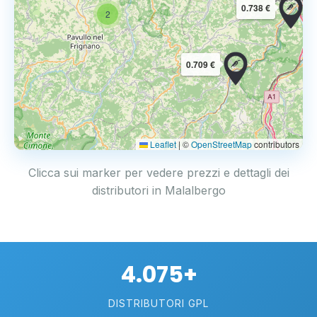
0.738 €
2
0.709 €
Leaflet
|
©
OpenStreetMap
contributors
Clicca sui marker per vedere prezzi e dettagli dei
distributori in Malalbergo
4.075+
DISTRIBUTORI GPL