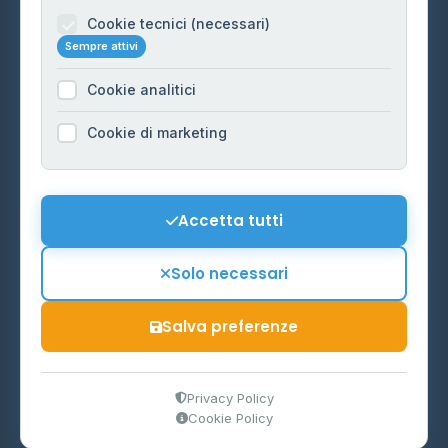
Informazioni legali
Cookie tecnici (necessari)
Sempre attivi
Privacy Policy
Cookie analitici
Cookie Policy
Preferenze Cookie
Cookie di marketing
Mappa del sito
Contattaci
Accetta tutti
info@distributori-gpl.it
Solo necessari
Salva preferenze
© 2026 - Distributori di GPL -
AF Project Software Agency
Carpi
P.IVA 03859300364
Privacy Policy
Cookie Policy
Dati forniti da
Ministero delle Imprese e del Made in Italy
-
Aggiornamento quotidiano