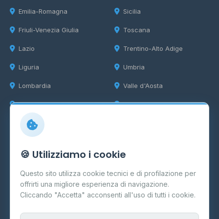
Emilia-Romagna
Sicilia
Friuli-Venezia Giulia
Toscana
Lazio
Trentino-Alto Adige
Liguria
Umbria
Lombardia
Valle d'Aosta
Marche
Veneto
Info
🍪 Utilizziamo i cookie
Cos'è il GPL
Questo sito utilizza cookie tecnici e di profilazione per
FAQ
offrirti una migliore esperienza di navigazione.
Contatti
Cliccando "Accetta" acconsenti all'uso di tutti i cookie.
Per gestori