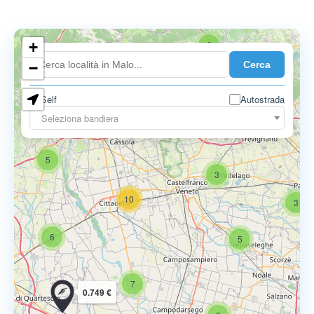
+
2
Cerca
−
Self
Autostrada
Seleziona bandiera
5
6
9
5
3
10
3
6
5
7
0.749 €