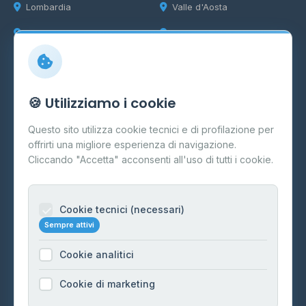
Lombardia
Valle d'Aosta
Marche
Veneto
Info
🍪 Utilizziamo i cookie
Cos'è il GPL
Questo sito utilizza cookie tecnici e di profilazione per
FAQ
offrirti una migliore esperienza di navigazione.
Contatti
Cliccando "Accetta" acconsenti all'uso di tutti i cookie.
Per gestori
Informazioni legali
Cookie tecnici (necessari)
Sempre attivi
Privacy Policy
Cookie analitici
Cookie Policy
Preferenze Cookie
Cookie di marketing
Mappa del sito