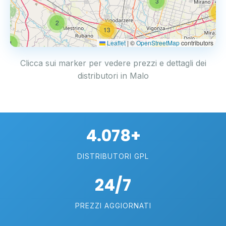
3
14
2
13
Leaflet
|
©
OpenStreetMap
contributors
4
17
Clicca sui marker per vedere prezzi e dettagli dei
distributori in Malo
4.078+
DISTRIBUTORI GPL
24/7
PREZZI AGGIORNATI