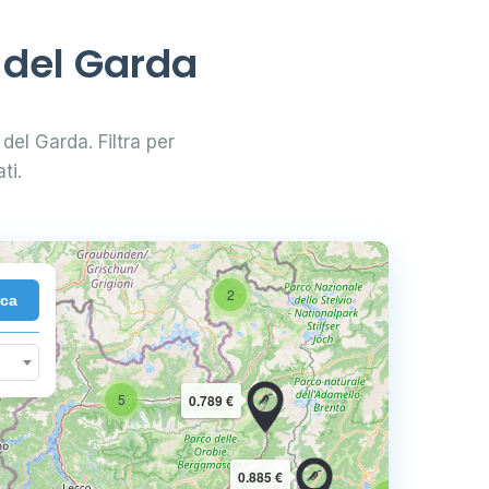
 del Garda
 del Garda. Filtra per
ti.
2
rca
10
5
0.789 €
16
0.885 €