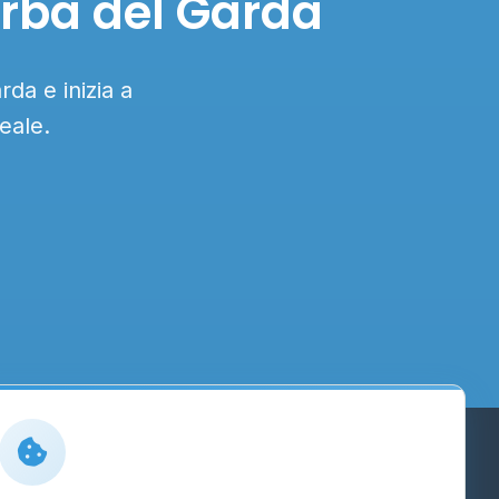
erba del Garda
da e inizia a
eale.