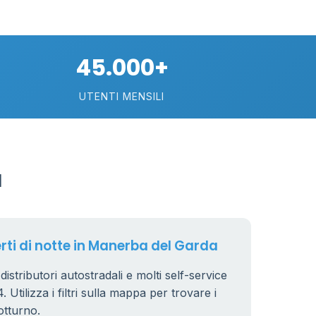
30
74
45.000+
113
UTENTI MENSILI
21
a
11
26
erti di notte in Manerba del Garda
istributori autostradali e molti self-service
 Utilizza i filtri sulla mappa per trovare i
8
otturno.