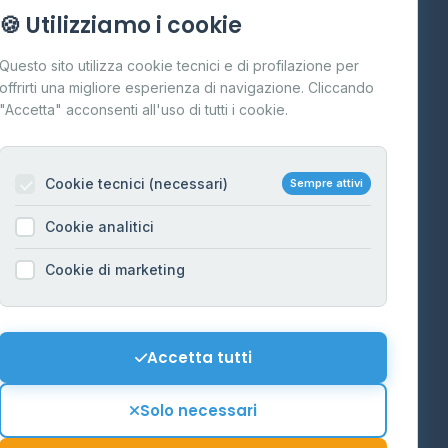
Info
🍪 Utilizziamo i cookie
Cos'è il GPL
Questo sito utilizza cookie tecnici e di profilazione per
FAQ
offrirti una migliore esperienza di navigazione. Cliccando
te
"Accetta" acconsenti all'uso di tutti i cookie.
Contatti
Per gestori
na
Cookie tecnici (necessari)
Sempre attivi
Informazioni legali
Cookie analitici
Privacy Policy
na
Cookie di marketing
Cookie Policy
o-Alto
Preferenze Cookie
Mappa del sito
Accetta tutti
'Aosta
Contattaci
Solo necessari
info@distributori-gpl.it