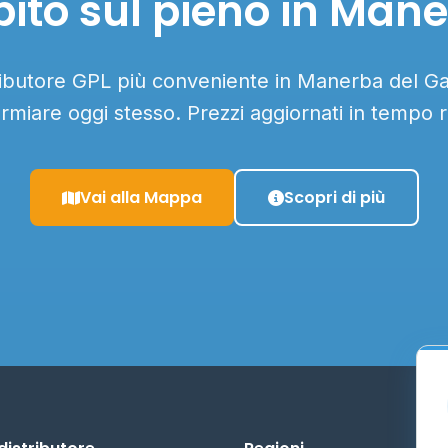
ito sul pieno in Man
tributore GPL più conveniente in Manerba del Gar
armiare oggi stesso. Prezzi aggiornati in tempo r
Vai alla Mappa
Scopri di più