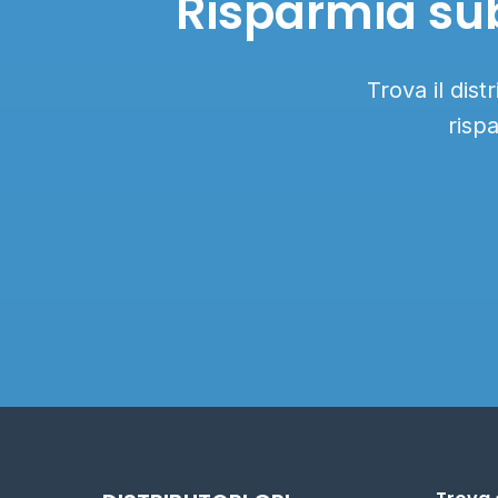
Risparmia sub
Trova il dis
risp