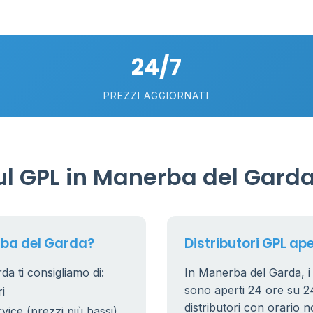
2
5
24/7
PREZZI AGGIORNATI
l GPL in Manerba del Gard
rba del Garda?
Distributori GPL ap
a ti consigliamo di:
In Manerba del Garda, i d
sono aperti 24 ore su 24.
i
distributori con orario n
rvice (prezzi più bassi)