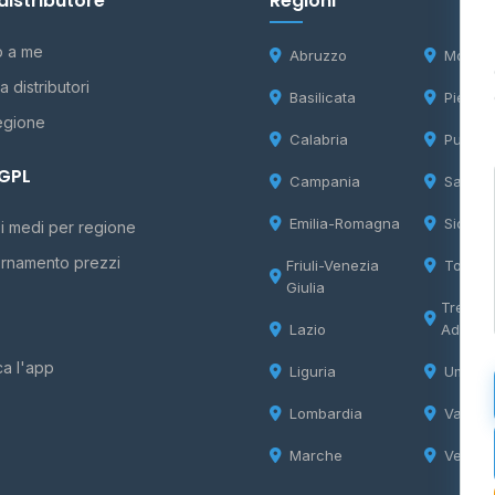
distributore
Regioni
o a me
Abruzzo
Molise
 distributori
Basilicata
Piemon
egione
Calabria
Puglia
 GPL
Campania
Sardeg
Emilia-Romagna
Sicilia
i medi per regione
rnamento prezzi
Friuli-Venezia
Tosca
Giulia
Trentin
Lazio
Adige
ca l'app
Liguria
Umbria
Lombardia
Valle d
Marche
Veneto