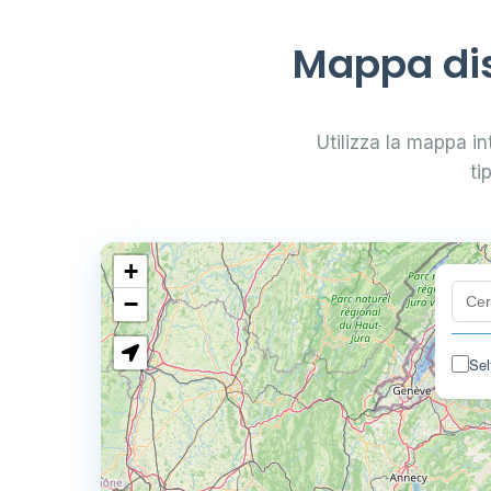
Mappa dis
Utilizza la mappa int
ti
+
−
Sel