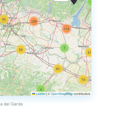
5
92
129
74
119
7
59
61
87
73
4
68
Leaflet
|
©
OpenStreetMap
contributors
0.769 €
ba del Garda
4
2