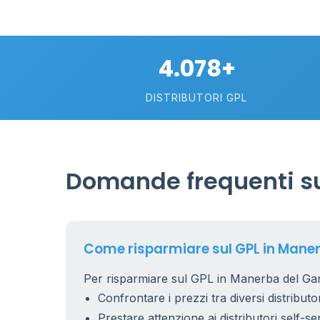
4.078+
DISTRIBUTORI GPL
Domande frequenti su
Come risparmiare sul GPL in Mane
Per risparmiare sul GPL in Manerba del Gard
Confrontare i prezzi tra diversi distributor
Prestare attenzione ai distributori self-se