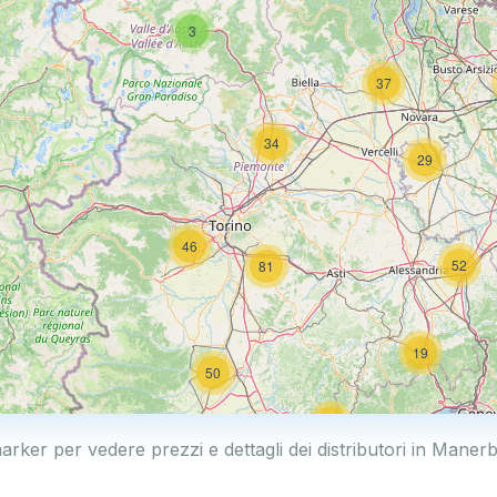
3
37
34
29
46
52
81
19
50
19
marker per vedere prezzi e dettagli dei distributori in Maner