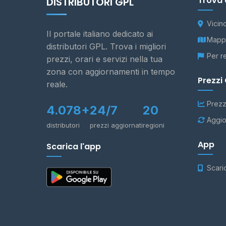
Trova 
DISTRIBUTORI GPL
Vicin
Il portale italiano dedicato ai
Mappa
distributori GPL. Trova i migliori
Per r
prezzi, orari e servizi nella tua
zona con aggiornamenti in tempo
Prezzi
reale.
Prezz
4.078+
24/7
20
Aggio
distributori
prezzi aggiornati
regioni
App
Scarica l'app
Scari