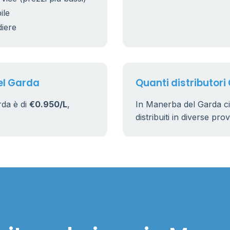
ile
diere
el Garda
Quanti distributori
rda è di
€0.950/L
,
In Manerba del Garda c
distribuiti in diverse pro