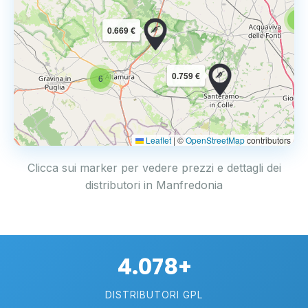
6
0.669 €
0.759 €
6
Leaflet
|
©
OpenStreetMap
contributors
Clicca sui marker per vedere prezzi e dettagli dei
distributori in Manfredonia
4.078+
DISTRIBUTORI GPL