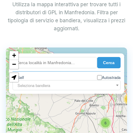
Utilizza la mappa interattiva per trovare tutti i
distributori di GPL in Manfredonia. Filtra per
tipologia di servizio e bandiera, visualizza i prezzi
aggiornati.
+
4
Cerca
−
3
0.729 €
Self
Autostrada
3
Seleziona bandiera
13
16
6