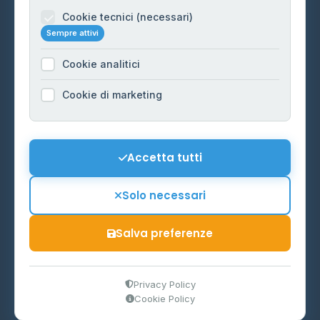
Informazioni legali
Cookie tecnici (necessari)
Sempre attivi
Privacy Policy
Cookie analitici
Cookie Policy
Preferenze Cookie
Cookie di marketing
Mappa del sito
Contattaci
Accetta tutti
info@distributori-gpl.it
Solo necessari
Salva preferenze
© 2026 - Distributori di GPL -
AF Project Software Agency
Carpi
P.IVA 03859300364
Privacy Policy
Cookie Policy
Dati forniti da
Ministero delle Imprese e del Made in Italy
-
Aggiornamento quotidiano