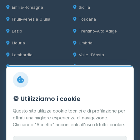
Emilia-Romagna
Sicilia
Friuli-Venezia Giulia
Toscana
Lazio
Trentino-Alto Adige
Liguria
Umbria
Lombardia
Valle d'Aosta
Marche
Veneto
Info
🍪 Utilizziamo i cookie
Cos'è il GPL
Questo sito utilizza cookie tecnici e di profilazione per
FAQ
offrirti una migliore esperienza di navigazione.
Contatti
Cliccando "Accetta" acconsenti all'uso di tutti i cookie.
Per gestori