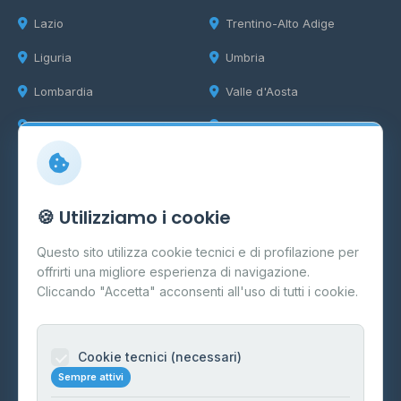
Lazio
Trentino-Alto Adige
Liguria
Umbria
Lombardia
Valle d'Aosta
Marche
Veneto
Info
🍪 Utilizziamo i cookie
Cos'è il GPL
Questo sito utilizza cookie tecnici e di profilazione per
FAQ
offrirti una migliore esperienza di navigazione.
Contatti
Cliccando "Accetta" acconsenti all'uso di tutti i cookie.
Per gestori
Informazioni legali
Cookie tecnici (necessari)
Sempre attivi
Privacy Policy