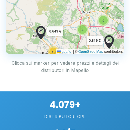
5
4
0.649 €
0.819 €
Leaflet
|
©
OpenStreetMap
contributors
10
Clicca sui marker per vedere prezzi e dettagli dei
distributori in Mapello
4.079+
DISTRIBUTORI GPL