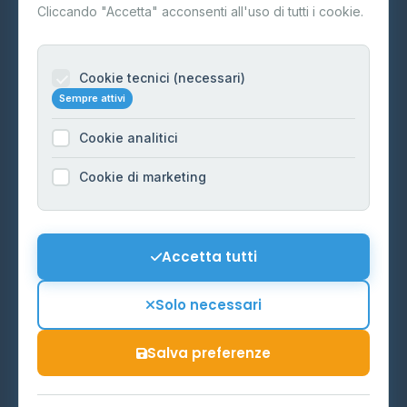
Contatti
Cliccando "Accetta" acconsenti all'uso di tutti i cookie.
Per gestori
Informazioni legali
Cookie tecnici (necessari)
Sempre attivi
Privacy Policy
Cookie analitici
Cookie Policy
Preferenze Cookie
Cookie di marketing
Mappa del sito
Contattaci
Accetta tutti
info@distributori-gpl.it
Solo necessari
Salva preferenze
© 2026 - Distributori di GPL -
AF Project Software Agency