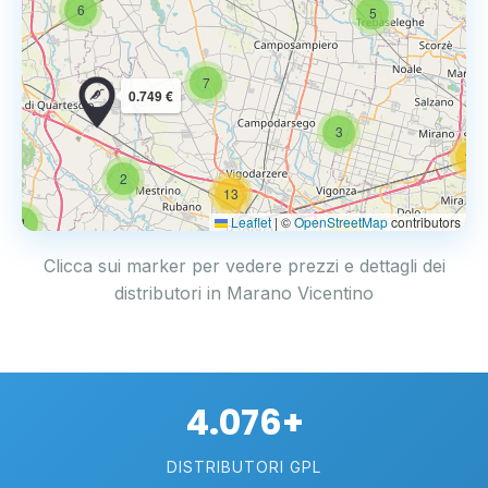
6
5
7
0.749 €
3
14
2
13
Leaflet
|
©
OpenStreetMap
contributors
4
17
Clicca sui marker per vedere prezzi e dettagli dei
distributori in Marano Vicentino
4.076+
DISTRIBUTORI GPL