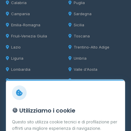
Calabria
Puglia
Campania
Sardegna
Emilia-Romagna
Sicilia
Friuli-Venezia Giulia
Toscana
Lazio
Trentino-Alto Adige
Liguria
Umbria
Lombardia
Valle d'Aosta
Marche
Veneto
Info
🍪 Utilizziamo i cookie
Cos'è il GPL
Questo sito utilizza cookie tecnici e di profilazione per
FAQ
offrirti una migliore esperienza di navigazione.