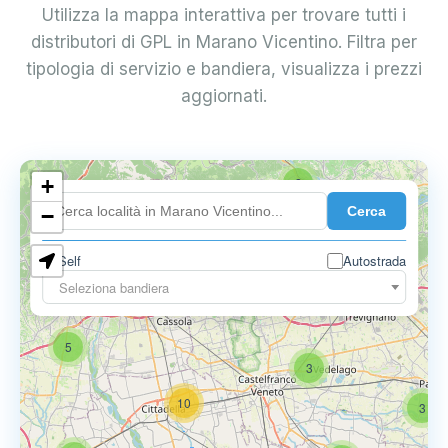
Utilizza la mappa interattiva per trovare tutti i
distributori di GPL in Marano Vicentino. Filtra per
tipologia di servizio e bandiera, visualizza i prezzi
aggiornati.
+
2
Cerca
−
Self
Autostrada
Seleziona bandiera
5
6
9
5
3
10
3