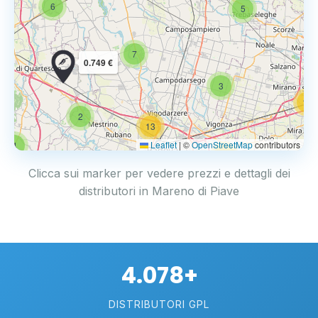
6
5
7
0.749 €
3
14
2
13
Leaflet
|
©
OpenStreetMap
contributors
4
17
Clicca sui marker per vedere prezzi e dettagli dei
distributori in Mareno di Piave
4.078+
DISTRIBUTORI GPL