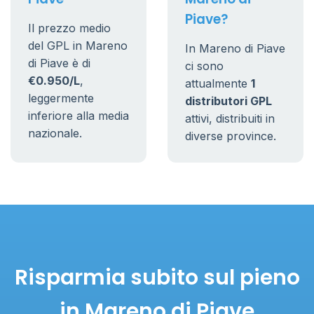
Piave?
Il prezzo medio
del GPL in Mareno
In Mareno di Piave
di Piave è di
ci sono
€0.950/L
,
attualmente
1
leggermente
distributori GPL
inferiore alla media
attivi, distribuiti in
nazionale.
diverse province.
Risparmia subito sul pieno
in Mareno di Piave