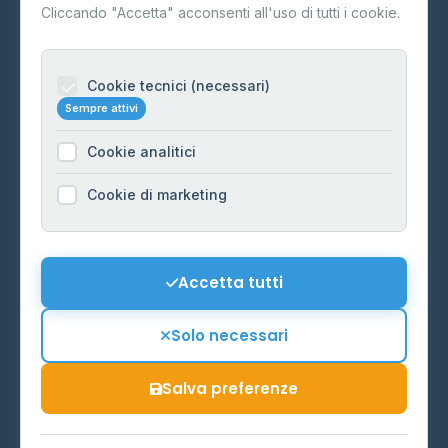
Contatti
Cliccando "Accetta" acconsenti all'uso di tutti i cookie.
Per gestori
Informazioni legali
Cookie tecnici (necessari)
Sempre attivi
Privacy Policy
Cookie analitici
Cookie Policy
Preferenze Cookie
Cookie di marketing
Mappa del sito
Contattaci
Accetta tutti
info@distributori-gpl.it
Solo necessari
Salva preferenze
© 2026 - Distributori di GPL -
AF Project Software Agency