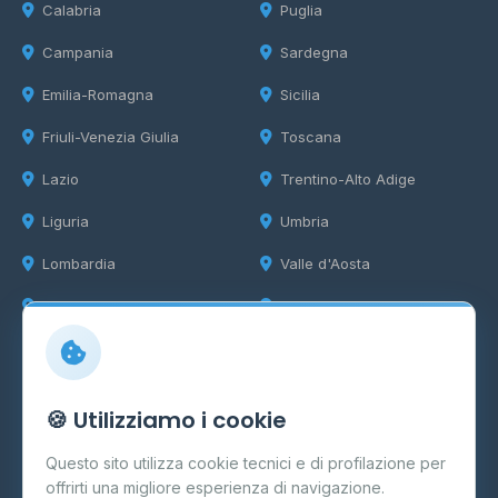
Calabria
Puglia
Campania
Sardegna
Emilia-Romagna
Sicilia
Friuli-Venezia Giulia
Toscana
Lazio
Trentino-Alto Adige
Liguria
Umbria
Lombardia
Valle d'Aosta
Marche
Veneto
Info
🍪 Utilizziamo i cookie
Cos'è il GPL
Questo sito utilizza cookie tecnici e di profilazione per
FAQ
offrirti una migliore esperienza di navigazione.