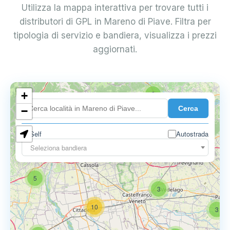
Utilizza la mappa interattiva per trovare tutti i
distributori di GPL in Mareno di Piave. Filtra per
tipologia di servizio e bandiera, visualizza i prezzi
aggiornati.
+
2
Cerca
−
Self
Autostrada
Seleziona bandiera
5
6
9
5
3
10
3