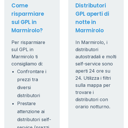
Come
Distributori
risparmiare
GPL aperti di
sul GPL in
notte in
Marmirolo?
Marmirolo
Per risparmiare
In Marmirolo, i
sul GPL in
distributori
Marmirolo ti
autostradali e molti
consigliamo di:
self-service sono
aperti 24 ore su
Confrontare i
24. Utilizza i filtri
prezzi tra
sulla mappa per
diversi
trovare i
distributori
distributori con
Prestare
orario notturno.
attenzione ai
distributori self-
service (prezzi