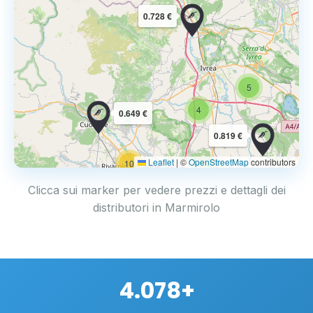
0.728 €
5
4
0.649 €
0.819 €
Leaflet
|
©
OpenStreetMap
contributors
10
Clicca sui marker per vedere prezzi e dettagli dei
distributori in Marmirolo
4.078+