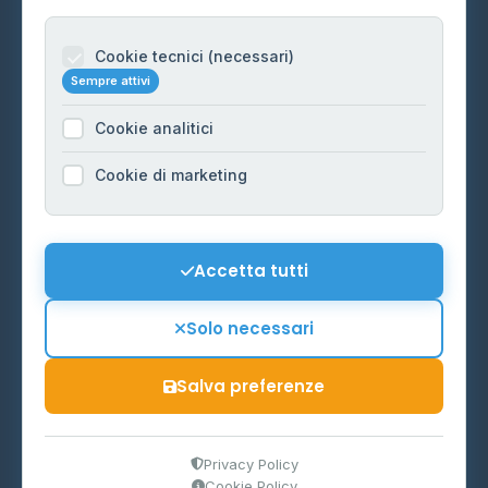
Per gestori
Informazioni legali
Cookie tecnici (necessari)
Sempre attivi
Privacy Policy
Cookie analitici
Cookie Policy
Preferenze Cookie
Cookie di marketing
Mappa del sito
Contattaci
Accetta tutti
info@distributori-gpl.it
Solo necessari
Salva preferenze
© 2026 - Distributori di GPL -
AF Project Software Agency
Carpi
P.IVA 03859300364
Privacy Policy
Cookie Policy
Dati forniti da
Ministero delle Imprese e del Made in Italy
-