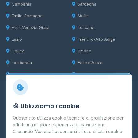
Campania
Sardegna
Emilia-Romagna
Sicilia
Friuli-Venezia Giulia
Toscana
Lazio
Trentino-Alto Adige
Liguria
Umbria
Lombardia
Valle d'Aosta
Marche
Veneto
Info
🍪 Utilizziamo i cookie
Cos'è il GPL
Questo sito utilizza cookie tecnici e di profilazione per
FAQ
offrirti una migliore esperienza di navigazione.
Contatti
Cliccando "Accetta" acconsenti all'uso di tutti i cookie.