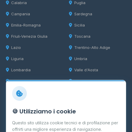
Calabria
Puglia
Campania
Sardegna
Emilia-Romagna
Sicilia
Friuli-Venezia Giulia
Toscana
Lazio
Trentino-Alto Adige
Liguria
Umbria
Lombardia
Valle d'Aosta
Marche
Veneto
Info
🍪 Utilizziamo i cookie
Cos'è il GPL
Questo sito utilizza cookie tecnici e di profilazione per
FAQ
offrirti una migliore esperienza di navigazione.