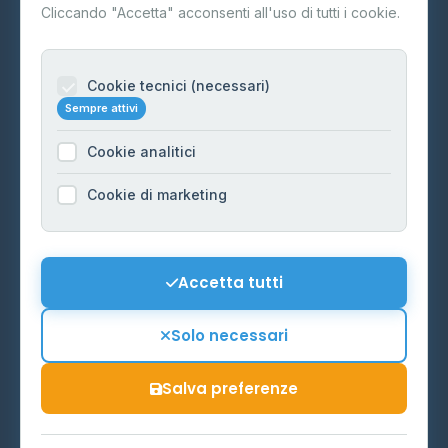
Contatti
Cliccando "Accetta" acconsenti all'uso di tutti i cookie.
Per gestori
Informazioni legali
Cookie tecnici (necessari)
Sempre attivi
Privacy Policy
Cookie analitici
Cookie Policy
Preferenze Cookie
Cookie di marketing
Mappa del sito
Contattaci
Accetta tutti
info@distributori-gpl.it
Solo necessari
Salva preferenze
© 2026 - Distributori di GPL -
AF Project Software Agency