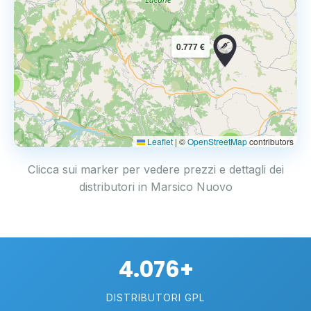
0.777 €
3
Leaflet
|
©
OpenStreetMap
contributors
2
Clicca sui marker per vedere prezzi e dettagli dei
distributori in Marsico Nuovo
4.076+
DISTRIBUTORI GPL