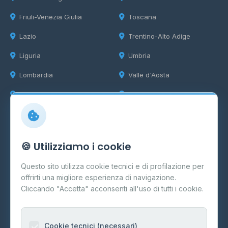
Friuli-Venezia Giulia
Toscana
Lazio
Trentino-Alto Adige
Liguria
Umbria
Lombardia
Valle d'Aosta
Marche
Veneto
Info
🍪 Utilizziamo i cookie
Cos'è il GPL
Questo sito utilizza cookie tecnici e di profilazione per
FAQ
offrirti una migliore esperienza di navigazione.
Contatti
Cliccando "Accetta" acconsenti all'uso di tutti i cookie.
Per gestori
Informazioni legali
Cookie tecnici (necessari)