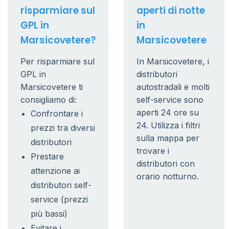
risparmiare sul
aperti di notte
GPL in
in
Marsicovetere?
Marsicovetere
Per risparmiare sul
In Marsicovetere, i
GPL in
distributori
Marsicovetere ti
autostradali e molti
consigliamo di:
self-service sono
aperti 24 ore su
Confrontare i
24. Utilizza i filtri
prezzi tra diversi
sulla mappa per
distributori
trovare i
Prestare
distributori con
attenzione ai
orario notturno.
distributori self-
service (prezzi
più bassi)
Evitare i