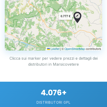
0.777 €
3
Leaflet
|
©
OpenStreetMap
contributors
2
Clicca sui marker per vedere prezzi e dettagli dei
distributori in Marsicovetere
4.076+
DISTRIBUTORI GPL