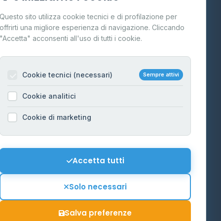
Cos'è il GPL
Questo sito utilizza cookie tecnici e di profilazione per
FAQ
offrirti una migliore esperienza di navigazione. Cliccando
te
"Accetta" acconsenti all'uso di tutti i cookie.
Contatti
Per gestori
na
Cookie tecnici (necessari)
Sempre attivi
Informazioni legali
Cookie analitici
Privacy Policy
na
Cookie di marketing
Cookie Policy
o-Alto
Preferenze Cookie
Mappa del sito
Accetta tutti
'Aosta
Contattaci
Solo necessari
info@distributori-gpl.it
Salva preferenze