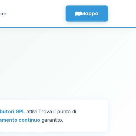
Mappa
fo
ibutori GPL
attivi Trova il punto di
amento continuo
garantito.