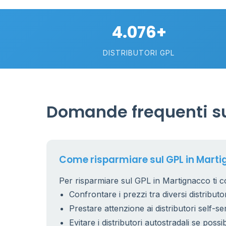
4
68
0.769 €
4.076+
4
DISTRIBUTORI GPL
2
30
75
Domande frequenti su
113
21
5
Come risparmiare sul GPL in Mart
Per risparmiare sul GPL in Martignacco ti co
Confrontare i prezzi tra diversi distributor
11
Prestare attenzione ai distributori self-se
26
Evitare i distributori autostradali se possib