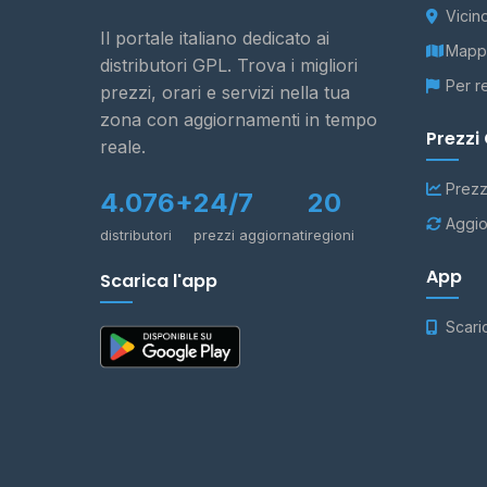
Vicin
Il portale italiano dedicato ai
Mappa
distributori GPL. Trova i migliori
Per r
prezzi, orari e servizi nella tua
zona con aggiornamenti in tempo
Prezzi
reale.
Prezz
4.076+
24/7
20
Aggio
distributori
prezzi aggiornati
regioni
App
Scarica l'app
Scari