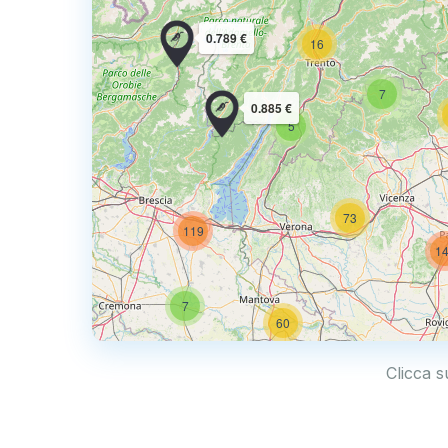
5
0.789 €
16
7
0.885 €
5
129
73
119
1
7
59
60
Clicca s
87
60
73