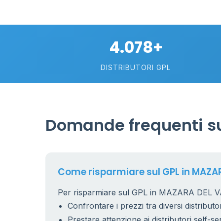
4.078+
DISTRIBUTORI GPL
Domande frequenti su
Come risparmiare sul GPL in MAZA
Per risparmiare sul GPL in MAZARA DEL VAL
Confrontare i prezzi tra diversi distributor
Prestare attenzione ai distributori self-se