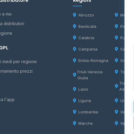
distributore
Regioni
o a me
Abruzzo
Molise
 distributori
Basilicata
Piemon
egione
Calabria
Puglia
 GPL
Campania
Sardeg
Emilia-Romagna
Sicilia
i medi per regione
rnamento prezzi
Friuli-Venezia
Tosca
Giulia
Trentin
Lazio
Adige
ca l'app
Liguria
Umbria
Lombardia
Valle d
Marche
Veneto