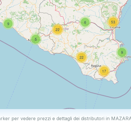
53
6
9
22
5
9
22
17
arker per vedere prezzi e dettagli dei distributori in MAZ