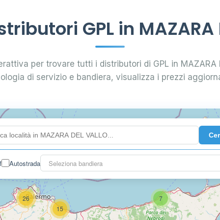
tributori GPL in MAZARA
erattiva per trovare tutti i distributori di GPL in MAZARA
pologia di servizio e bandiera, visualizza i prezzi aggiorna
Ce
0.991 €
f
Autostrada
Seleziona bandiera
26
7
15