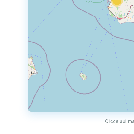
17
Clicca sui m