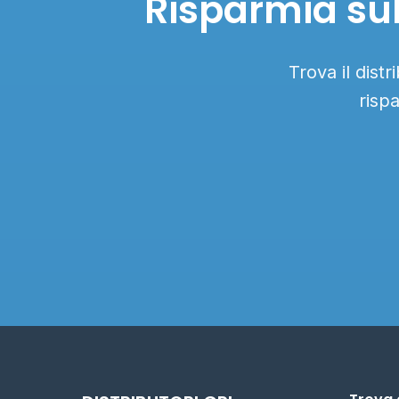
Risparmia su
Trova il dis
risp