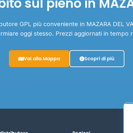
bito sul pieno in MAZ
tributore GPL più conveniente in MAZARA DEL VAL
armiare oggi stesso. Prezzi aggiornati in tempo r
Vai alla Mappa
Scopri di più