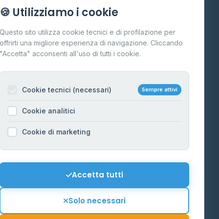
Info
🍪 Utilizziamo i cookie
Cos'è il GPL
Questo sito utilizza cookie tecnici e di profilazione per
FAQ
offrirti una migliore esperienza di navigazione. Cliccando
te
"Accetta" acconsenti all'uso di tutti i cookie.
Contatti
Per gestori
na
Cookie tecnici (necessari)
Sempre attivi
Informazioni legali
Cookie analitici
Privacy Policy
na
Cookie di marketing
Cookie Policy
o-Alto
Preferenze Cookie
Mappa del sito
Accetta tutti
'Aosta
Contattaci
Solo necessari
info@distributori-gpl.it