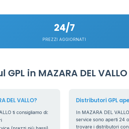
24/7
PREZZI AGGIORNATI
l GPL in MAZARA DEL VALLO
RA DEL VALLO?
Distributori GPL ap
LO ti consigliamo di:
In MAZARA DEL VALLO, i d
service sono aperti 24 or
i
trovare i distributori co
rvice (prezzi più bassi)