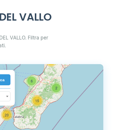
4
 DEL VALLO
44
6
 DEL VALLO. Filtra per
ti.
10
22
rca
6
2
15
20