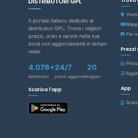
Trova 
DISTRIBUTORI GPL
Vicin
Il portale italiano dedicato ai
Mappa
distributori GPL. Trova i migliori
Per r
prezzi, orari e servizi nella tua
zona con aggiornamenti in tempo
Prezzi
reale.
Prezz
4.078+
24/7
20
Aggio
distributori
prezzi aggiornati
regioni
App
Scarica l'app
Scari