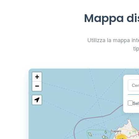
Mappa dis
Utilizza la mappa int
ti
+
−
Sel