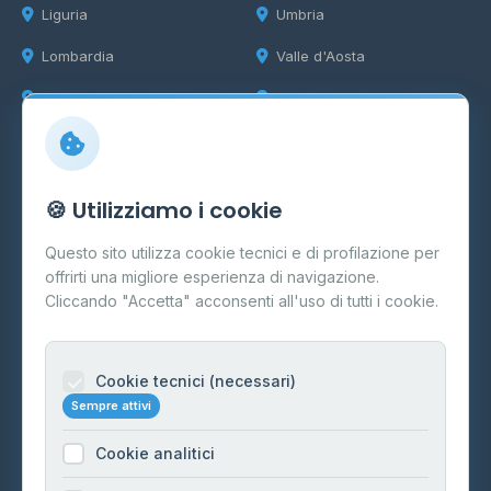
Liguria
Umbria
Lombardia
Valle d'Aosta
Marche
Veneto
Info
🍪 Utilizziamo i cookie
Cos'è il GPL
Questo sito utilizza cookie tecnici e di profilazione per
FAQ
offrirti una migliore esperienza di navigazione.
Contatti
Cliccando "Accetta" acconsenti all'uso di tutti i cookie.
Per gestori
Informazioni legali
Cookie tecnici (necessari)
Sempre attivi
Privacy Policy
Cookie analitici
Cookie Policy