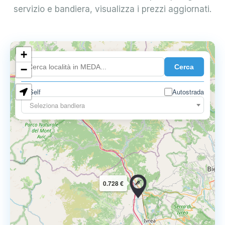
servizio e bandiera, visualizza i prezzi aggiornati.
+
0.899 €
Cerca
−
Self
Autostrada
Seleziona bandiera
0.728 €