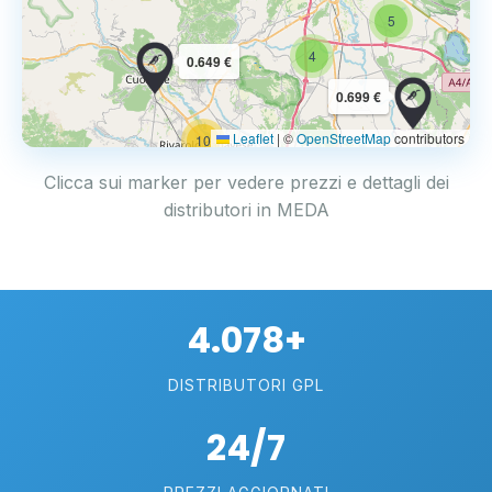
5
4
0.649 €
0.699 €
Leaflet
|
©
OpenStreetMap
contributors
10
Clicca sui marker per vedere prezzi e dettagli dei
distributori in MEDA
4.078+
DISTRIBUTORI GPL
24/7