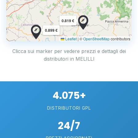
0.819 €
0.899 €
Leaflet
|
©
OpenStreetMap
contributors
Clicca sui marker per vedere prezzi e dettagli dei
distributori in MELILLI
4.075+
DISTRIBUTORI GPL
24/7