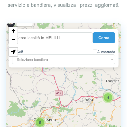
servizio e bandiera, visualizza i prezzi aggiornati.
0.899 €
+
Cerca
−
0.819 €
2
Self
Autostrada
Seleziona bandiera
4
5