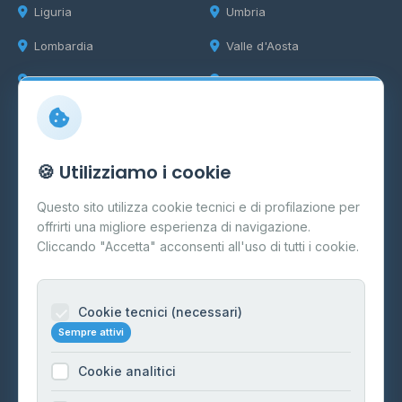
Liguria
Umbria
Lombardia
Valle d'Aosta
Marche
Veneto
Info
🍪 Utilizziamo i cookie
Cos'è il GPL
Questo sito utilizza cookie tecnici e di profilazione per
FAQ
offrirti una migliore esperienza di navigazione.
Contatti
Cliccando "Accetta" acconsenti all'uso di tutti i cookie.
Per gestori
Informazioni legali
Cookie tecnici (necessari)
Sempre attivi
Privacy Policy
Cookie analitici
Cookie Policy