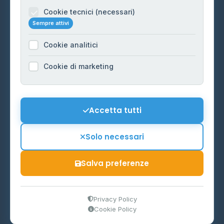
Informazioni legali
Cookie tecnici (necessari)
Sempre attivi
Privacy Policy
Cookie analitici
Cookie Policy
Preferenze Cookie
Cookie di marketing
Mappa del sito
Contattaci
Accetta tutti
info@distributori-gpl.it
Solo necessari
Salva preferenze
© 2026 - Distributori di GPL -
AF Project Software Agency
Carpi
P.IVA 03859300364
Privacy Policy
Cookie Policy
Dati forniti da
Ministero delle Imprese e del Made in Italy
-
Aggiornamento quotidiano