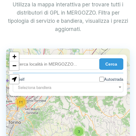
Utilizza la mappa interattiva per trovare tutti i
distributori di GPL in MERGOZZO. Filtra per
tipologia di servizio e bandiera, visualizza i prezzi
aggiornati.
10
+
8
Cerca
−
3
Self
Autostrada
Seleziona bandiera
11
3