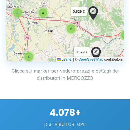
0.629 €
9
4
8
6
4
0.679 €
4
Leaflet
|
©
OpenStreetMap
contributors
Clicca sui marker per vedere prezzi e dettagli dei
distributori in MERGOZZO
4.078+
DISTRIBUTORI GPL