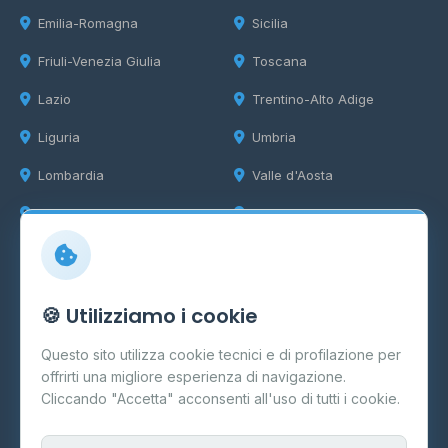
Emilia-Romagna
Sicilia
Friuli-Venezia Giulia
Toscana
Lazio
Trentino-Alto Adige
Liguria
Umbria
Lombardia
Valle d'Aosta
Marche
Veneto
Info
🍪 Utilizziamo i cookie
Cos'è il GPL
Questo sito utilizza cookie tecnici e di profilazione per
FAQ
offrirti una migliore esperienza di navigazione.
Contatti
Cliccando "Accetta" acconsenti all'uso di tutti i cookie.
Per gestori