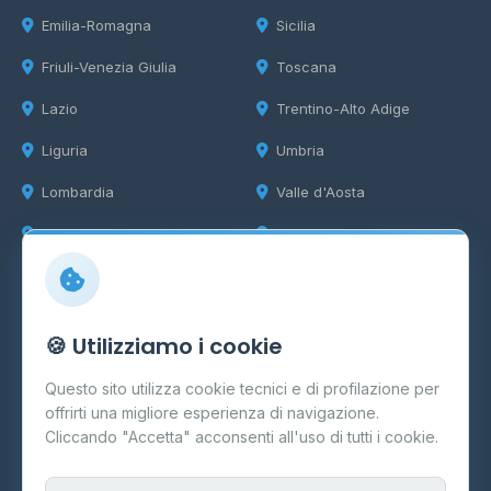
Emilia-Romagna
Sicilia
Friuli-Venezia Giulia
Toscana
Lazio
Trentino-Alto Adige
Liguria
Umbria
Lombardia
Valle d'Aosta
Marche
Veneto
Info
🍪 Utilizziamo i cookie
Cos'è il GPL
Questo sito utilizza cookie tecnici e di profilazione per
FAQ
offrirti una migliore esperienza di navigazione.
Contatti
Cliccando "Accetta" acconsenti all'uso di tutti i cookie.
Per gestori