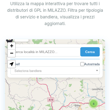
Utilizza la mappa interattiva per trovare tutti i
distributori di GPL in MILAZZO. Filtra per tipologia
di servizio e bandiera, visualizza i prezzi
aggiornati.
0.899 €
+
Cerca
−
0.819 €
2
Self
Autostrada
Seleziona bandiera
4