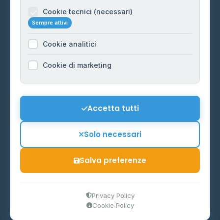
Informazioni legali
Cookie tecnici (necessari)
Sempre attivi
Privacy Policy
Cookie analitici
Cookie Policy
Preferenze Cookie
Cookie di marketing
Mappa del sito
Contattaci
Accetta tutti
info@distributori-gpl.it
Solo necessari
Salva preferenze
© 2026 - Distributori di GPL -
AF Project Software Agency
Carpi
P.IVA 03859300364
Privacy Policy
Cookie Policy
Dati forniti da
Ministero delle Imprese e del Made in Italy
-
Aggiornamento quotidiano