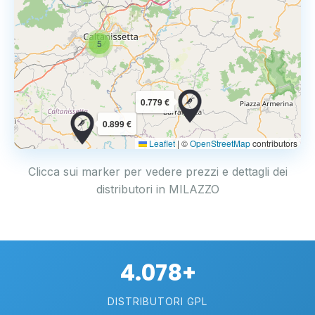
5
0.779 €
0.899 €
Leaflet
|
©
OpenStreetMap
contributors
Clicca sui marker per vedere prezzi e dettagli dei
distributori in MILAZZO
4.078+
DISTRIBUTORI GPL