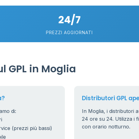
5
24/7
PREZZI AGGIORNATI
l GPL in Moglia
a?
Distributori GPL ape
iamo di:
In Moglia, i distributori 
24 ore su 24. Utilizza i f
i
con orario notturno.
rvice (prezzi più bassi)
ile