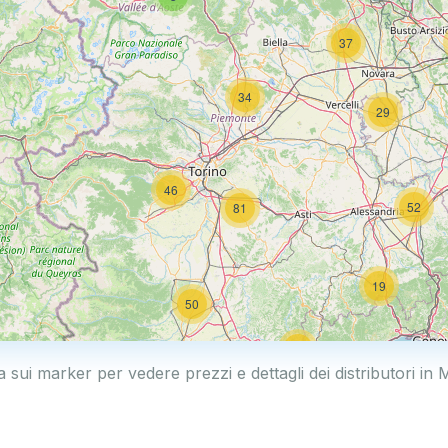
37
34
29
46
52
81
19
50
19
a sui marker per vedere prezzi e dettagli dei distributori in 
2