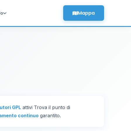
Mappa
fo
butori GPL
attivi Trova il punto di
amento continuo
garantito.