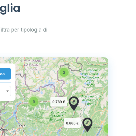
glia
iltra per tipologia di
2
rca
10
5
0.789 €
16
0.885 €
5