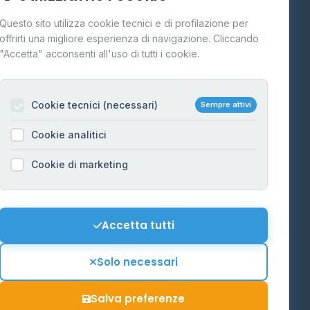
Cos'è il GPL
Questo sito utilizza cookie tecnici e di profilazione per
FAQ
offrirti una migliore esperienza di navigazione. Cliccando
te
"Accetta" acconsenti all'uso di tutti i cookie.
Contatti
Per gestori
na
Cookie tecnici (necessari)
Sempre attivi
Informazioni legali
Cookie analitici
Privacy Policy
na
Cookie di marketing
Cookie Policy
o-Alto
Preferenze Cookie
Mappa del sito
Accetta tutti
'Aosta
Contattaci
Solo necessari
info@distributori-gpl.it
Salva preferenze