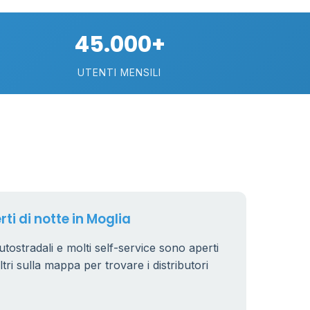
74
45.000+
113
UTENTI MENSILI
21
11
26
rti di notte in Moglia
autostradali e molti self-service sono aperti
iltri sulla mappa per trovare i distributori
8