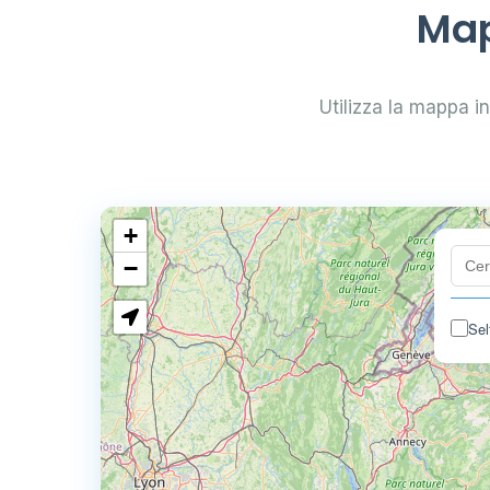
Map
Utilizza la mappa int
+
−
Sel