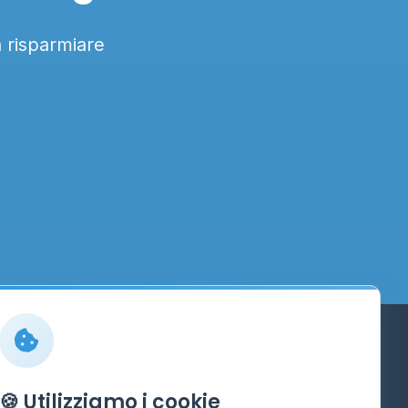
a risparmiare
Info
🍪 Utilizziamo i cookie