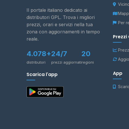
Vicin
Il portale italiano dedicato ai
Mappa
distributori GPL. Trova i migliori
Per r
prezzi, orari e servizi nella tua
zona con aggiornamenti in tempo
Prezzi
reale.
Prezz
4.078+
24/7
20
Aggio
distributori
prezzi aggiornati
regioni
App
Scarica l'app
Scari