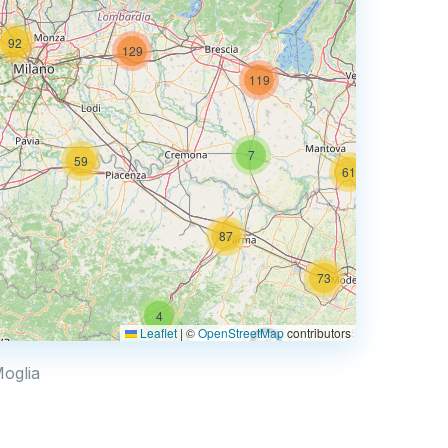
92
129
74
119
7
59
61
87
73
4
67
Leaflet
|
©
OpenStreetMap
contributors
0.769 €
Moglia
4
2
30