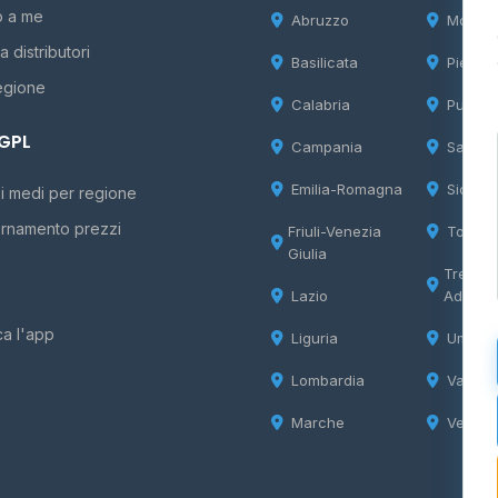
o a me
Abruzzo
Molise
 distributori
Basilicata
Piemon
egione
Calabria
Puglia
 GPL
Campania
Sardeg
Emilia-Romagna
Sicilia
i medi per regione
rnamento prezzi
Friuli-Venezia
Tosca
Giulia
Trentin
Lazio
Adige
ca l'app
Liguria
Umbria
Lombardia
Valle d
Marche
Veneto