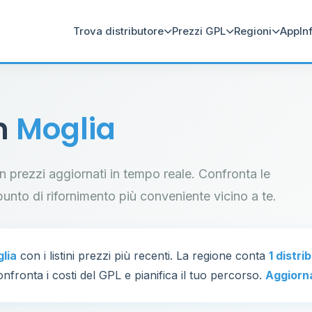
Trova distributore
Prezzi GPL
Regioni
App
In
in
Moglia
con prezzi aggiornati in tempo reale. Confronta le
il punto di rifornimento più conveniente vicino a te.
lia
con i listini prezzi più recenti. La regione conta
1 distri
nfronta i costi del GPL e pianifica il tuo percorso.
Aggiorn