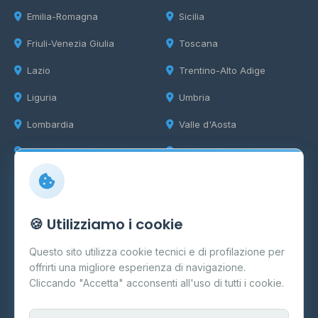
Emilia-Romagna
Sicilia
Friuli-Venezia Giulia
Toscana
Lazio
Trentino-Alto Adige
Liguria
Umbria
Lombardia
Valle d'Aosta
Marche
Veneto
Info
🍪 Utilizziamo i cookie
Cos'è il GPL
Questo sito utilizza cookie tecnici e di profilazione per
FAQ
offrirti una migliore esperienza di navigazione.
Contatti
Cliccando "Accetta" acconsenti all'uso di tutti i cookie.
Per gestori