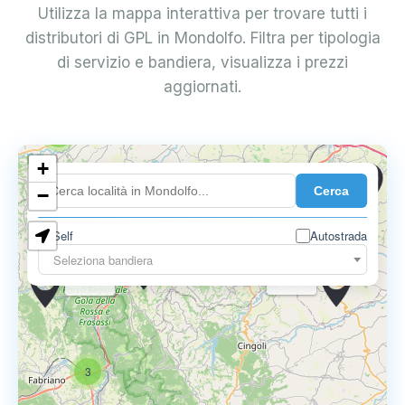
Utilizza la mappa interattiva per trovare tutti i
distributori di GPL in Mondolfo. Filtra per tipologia
di servizio e bandiera, visualizza i prezzi
aggiornati.
10
3
+
0.749 €
Cerca
−
0.799 €
9
Self
Autostrada
Seleziona bandiera
0.775 €
0.799 €
0.789 €
3