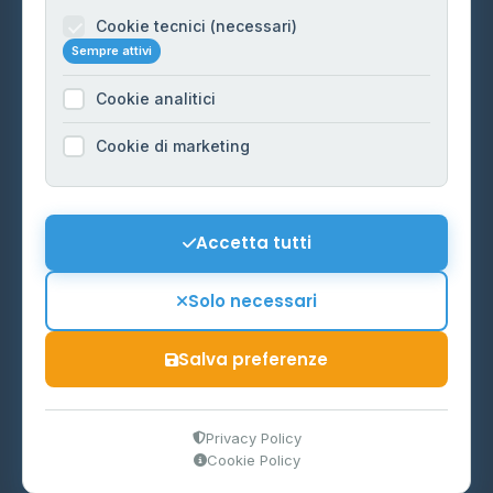
Informazioni legali
Cookie tecnici (necessari)
Sempre attivi
Privacy Policy
Cookie analitici
Cookie Policy
Preferenze Cookie
Cookie di marketing
Mappa del sito
Contattaci
Accetta tutti
info@distributori-gpl.it
Solo necessari
Salva preferenze
© 2026 - Distributori di GPL -
AF Project Software Agency
Carpi
P.IVA 03859300364
Privacy Policy
Cookie Policy
Dati forniti da
Ministero delle Imprese e del Made in Italy
-
Aggiornamento quotidiano