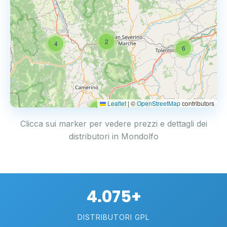
2
4
6
Leaflet
|
©
OpenStreetMap
contributors
2
Clicca sui marker per vedere prezzi e dettagli dei
distributori in Mondolfo
4.075+
DISTRIBUTORI GPL