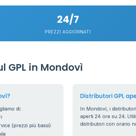
24/7
PREZZI AGGIORNATI
l GPL in Mondovì
ovì?
Distributori GPL ape
gliamo di:
In Mondovì, i distributor
aperti 24 ore su 24. Utili
i
distributori con orario n
rvice (prezzi più bassi)
ile