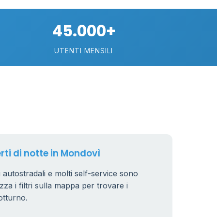
21
45.000+
UTENTI MENSILI
11
26
8
rti di notte in Mondovì
i autostradali e molti self-service sono
zza i filtri sulla mappa per trovare i
otturno.