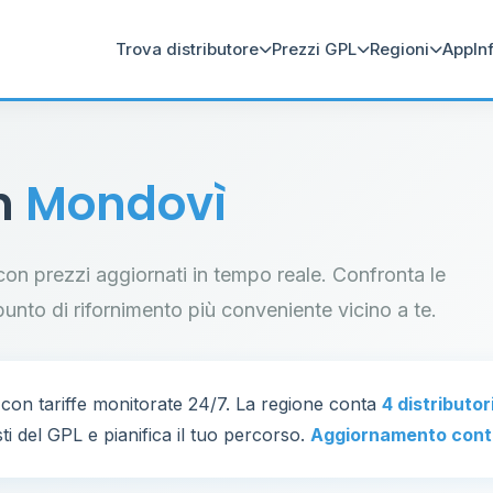
Trova distributore
Prezzi GPL
Regioni
App
In
in
Mondovì
 con prezzi aggiornati in tempo reale. Confronta le
il punto di rifornimento più conveniente vicino a te.
con tariffe monitorate 24/7. La regione conta
4 distributor
ti del GPL e pianifica il tuo percorso.
Aggiornamento cont