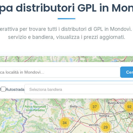
a distributori GPL in Mo
rattiva per trovare tutti i distributori di GPL in Mondovì. 
servizio e bandiera, visualizza i prezzi aggiornati.
4
Ce
f
Autostrada
Seleziona bandiera
3
37
92
34
29