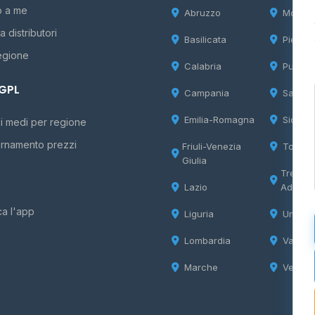
o a me
Abruzzo
Molise
 distributori
Basilicata
Piemon
egione
Calabria
Puglia
 GPL
Campania
Sardeg
Emilia-Romagna
Sicilia
i medi per regione
rnamento prezzi
Friuli-Venezia
Tosca
Giulia
Trentin
Lazio
Adige
ca l'app
Liguria
Umbria
Lombardia
Valle d
Marche
Veneto