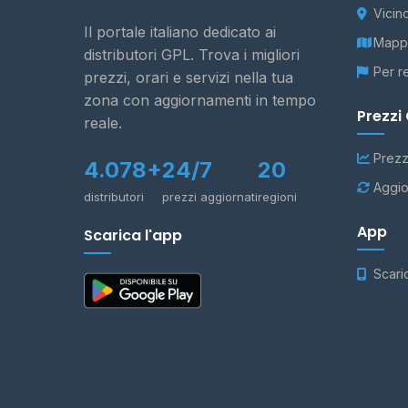
Vicin
Il portale italiano dedicato ai
Mappa
distributori GPL. Trova i migliori
Per r
prezzi, orari e servizi nella tua
zona con aggiornamenti in tempo
Prezzi
reale.
Prezz
4.078+
24/7
20
Aggio
distributori
prezzi aggiornati
regioni
App
Scarica l'app
Scari