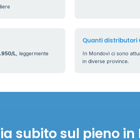
diere
Quanti distributori
.950/L
, leggermente
In Mondovì ci sono att
in diverse province.
a subito sul pieno i