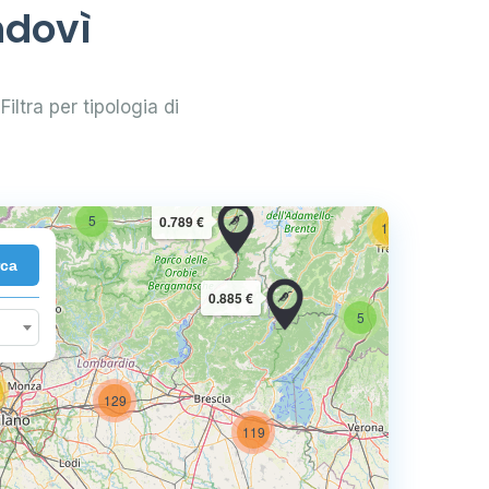
ndovì
Filtra per tipologia di
2
10
5
0.789 €
16
rca
7
0.885 €
5
129
74
119