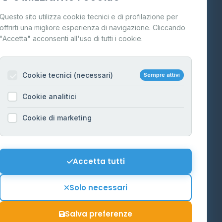
Cos'è il GPL
Questo sito utilizza cookie tecnici e di profilazione per
FAQ
offrirti una migliore esperienza di navigazione. Cliccando
te
"Accetta" acconsenti all'uso di tutti i cookie.
Contatti
Per gestori
na
Cookie tecnici (necessari)
Sempre attivi
Informazioni legali
Cookie analitici
Privacy Policy
na
Cookie di marketing
Cookie Policy
o-Alto
Preferenze Cookie
Mappa del sito
Accetta tutti
'Aosta
Contattaci
Solo necessari
info@distributori-gpl.it
Salva preferenze