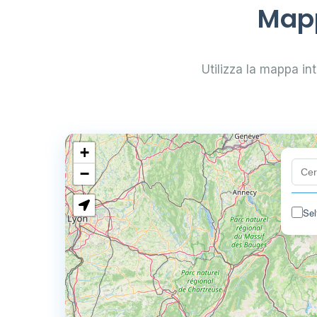
Mapp
Utilizza la mappa inte
+
−
Sel