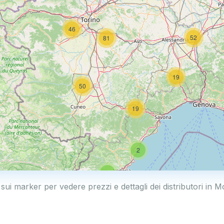
46
52
81
19
50
19
2
5
 sui marker per vedere prezzi e dettagli dei distributori in 