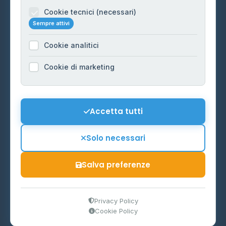
Informazioni legali
Cookie tecnici (necessari)
Sempre attivi
Privacy Policy
Cookie analitici
Cookie Policy
Preferenze Cookie
Cookie di marketing
Mappa del sito
Contattaci
Accetta tutti
info@distributori-gpl.it
Solo necessari
Salva preferenze
© 2026 - Distributori di GPL -
AF Project Software Agency
Carpi
P.IVA 03859300364
Privacy Policy
Cookie Policy
Dati forniti da
Ministero delle Imprese e del Made in Italy
-
Aggiornamento quotidiano