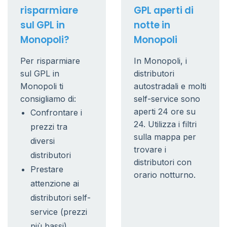
risparmiare
GPL aperti di
sul GPL in
notte in
Monopoli?
Monopoli
Per risparmiare
In Monopoli, i
sul GPL in
distributori
Monopoli ti
autostradali e molti
consigliamo di:
self-service sono
aperti 24 ore su
Confrontare i
24. Utilizza i filtri
prezzi tra
sulla mappa per
diversi
trovare i
distributori
distributori con
Prestare
orario notturno.
attenzione ai
distributori self-
service (prezzi
più bassi)