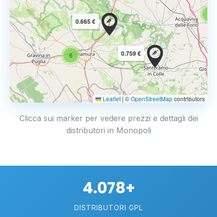
6
0.665 €
0.759 €
6
Leaflet
|
©
OpenStreetMap
contributors
Clicca sui marker per vedere prezzi e dettagli dei
distributori in Monopoli
4.078+
DISTRIBUTORI GPL