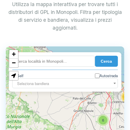
Utilizza la mappa interattiva per trovare tutti i
distributori di GPL in Monopoli. Filtra per tipologia
di servizio e bandiera, visualizza i prezzi
aggiornati.
+
4
Cerca
−
3
0.729 €
Self
Autostrada
3
Seleziona bandiera
13
16
6