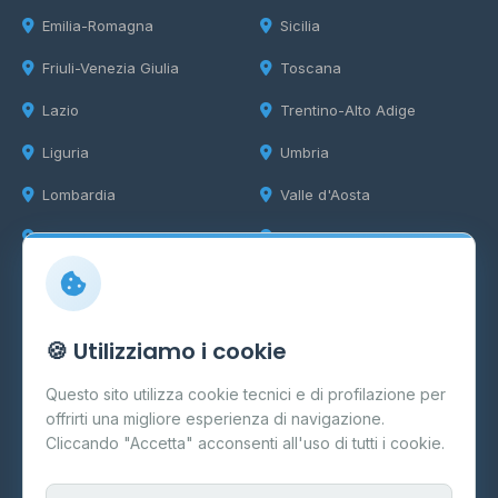
Emilia-Romagna
Sicilia
Friuli-Venezia Giulia
Toscana
Lazio
Trentino-Alto Adige
Liguria
Umbria
Lombardia
Valle d'Aosta
Marche
Veneto
Info
🍪 Utilizziamo i cookie
Cos'è il GPL
Questo sito utilizza cookie tecnici e di profilazione per
FAQ
offrirti una migliore esperienza di navigazione.
Contatti
Cliccando "Accetta" acconsenti all'uso di tutti i cookie.
Per gestori