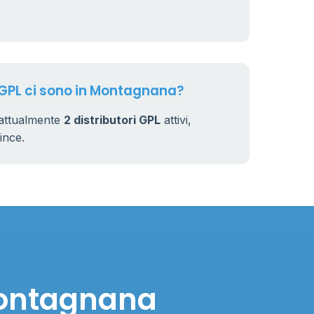
7
32
i GPL ci sono in Montagnana?
attualmente
2 distributori GPL
attivi,
vince.
Montagnana