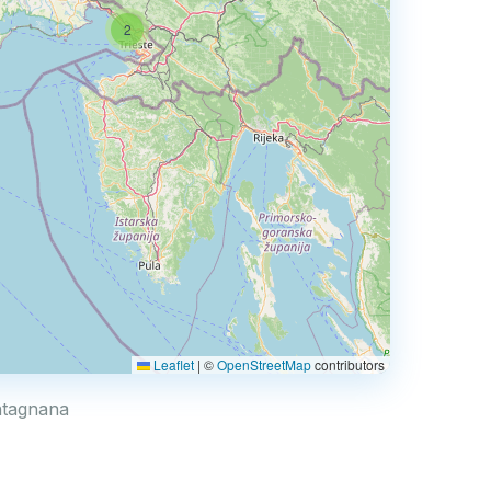
2
Leaflet
|
©
OpenStreetMap
contributors
ontagnana