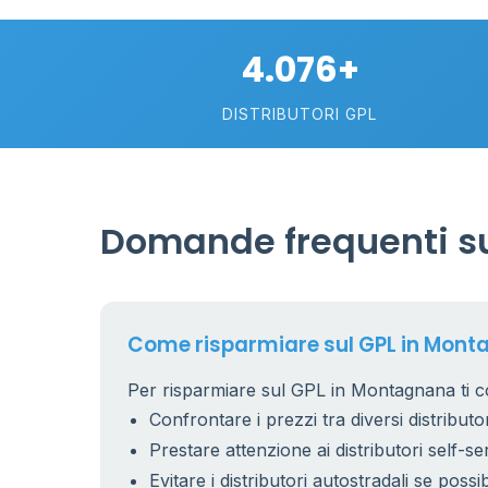
2
4.076+
113
DISTRIBUTORI GPL
Domande frequenti s
Come risparmiare sul GPL in Mon
Per risparmiare sul GPL in Montagnana ti co
Confrontare i prezzi tra diversi distributor
Prestare attenzione ai distributori self-se
Evitare i distributori autostradali se possib