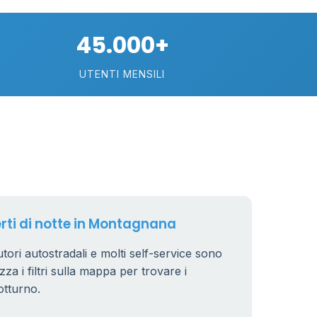
45.000+
UTENTI MENSILI
89
29
erti di notte in Montagnana
.799 €
24
tori autostradali e molti self-service sono
zza i filtri sulla mappa per trovare i
otturno.
64