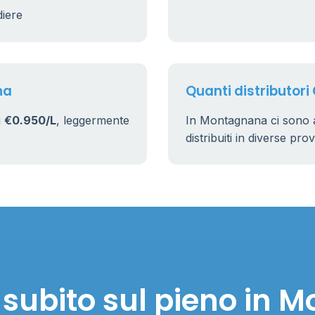
diere
17
161
na
Quanti distributor
i
€0.950/L
, leggermente
In Montagnana ci sono 
distribuiti in diverse pro
 subito sul pieno in 