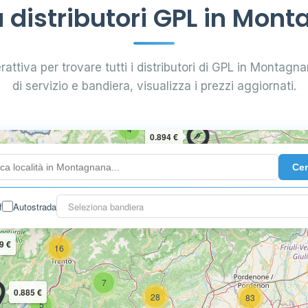
distributori GPL in Mon
rattiva per trovare tutti i distributori di GPL in Montagnan
di servizio e bandiera, visualizza i prezzi aggiornati.
4
0.894 €
Ce
10
2
3
f
Autostrada
Seleziona bandiera
9 €
16
7
0.885 €
28
83
5