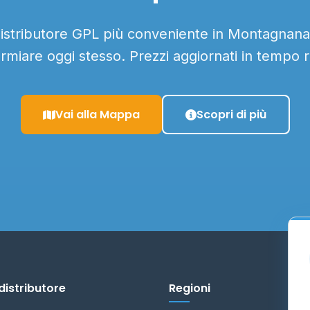
distributore GPL più conveniente in Montagnana 
armiare oggi stesso. Prezzi aggiornati in tempo r
Vai alla Mappa
Scopri di più
distributore
Regioni