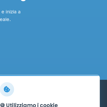
e inizia a
eale.
Info
🍪 Utilizziamo i cookie