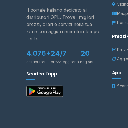
Vicin
Il portale italiano dedicato ai
Mappa
distributori GPL. Trova i migliori
Per r
prezzi, orari e servizi nella tua
zona con aggiornamenti in tempo
Prezzi
reale.
Prezz
4.076+
24/7
20
Aggio
distributori
prezzi aggiornati
regioni
App
Scarica l'app
Scari