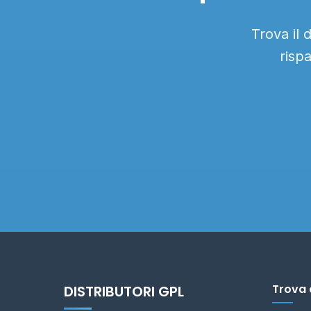
Trova il 
risp
Trova 
DISTRIBUTORI GPL