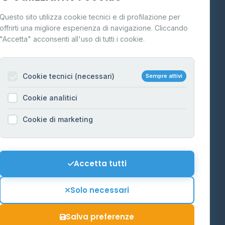
Cos'è il GPL
Questo sito utilizza cookie tecnici e di profilazione per
FAQ
offrirti una migliore esperienza di navigazione. Cliccando
te
"Accetta" acconsenti all'uso di tutti i cookie.
Contatti
Per gestori
na
Cookie tecnici (necessari)
Sempre attivi
Informazioni legali
Cookie analitici
Privacy Policy
na
Cookie di marketing
Cookie Policy
o-Alto
Preferenze Cookie
Mappa del sito
Accetta tutti
'Aosta
Contattaci
Solo necessari
info@distributori-gpl.it
Salva preferenze