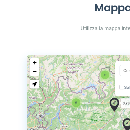
Mappa 
Utilizza la mappa inte
+
−
2
Sel
5
0.78
4