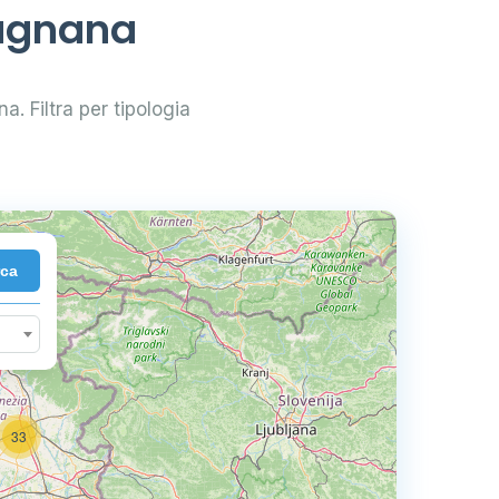
tagnana
a. Filtra per tipologia
rca
33