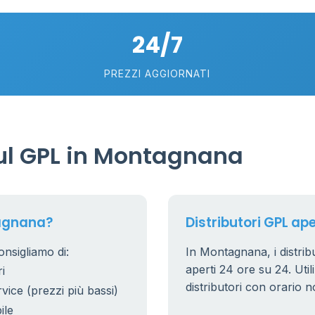
24/7
75
5
57
PREZZI AGGIORNATI
0.769 €
21
56
36
ul GPL in Montagnana
24
11
26
20
tagnana?
Distributori GPL ap
10
0
2
nsigliamo di:
In Montagnana, i distribu
0.779 €
aperti 24 ore su 24. Utili
i
38
8
distributori con orario n
rvice (prezzi più bassi)
25
ile