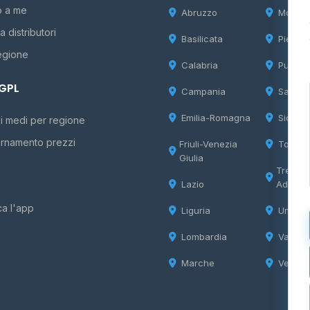
o a me
Abruzzo
Molise
 distributori
Basilicata
Piemon
egione
Calabria
Puglia
 GPL
Campania
Sardeg
Emilia-Romagna
Sicilia
i medi per regione
rnamento prezzi
Friuli-Venezia
Tosca
Giulia
Trentin
Lazio
Adige
ca l'app
Liguria
Umbria
Lombardia
Valle d
Marche
Veneto