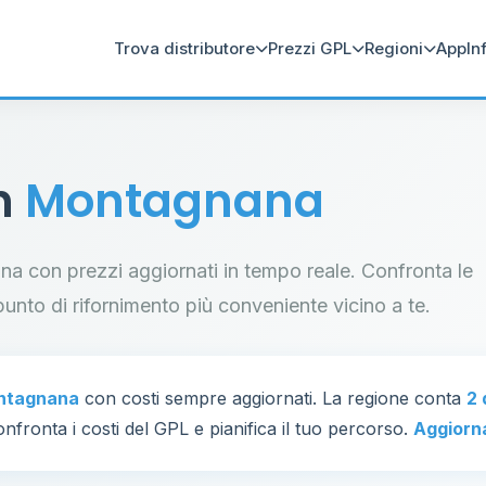
Trova distributore
Prezzi GPL
Regioni
App
In
in
Montagnana
ana con prezzi aggiornati in tempo reale. Confronta le
il punto di rifornimento più conveniente vicino a te.
ntagnana
con costi sempre aggiornati. La regione conta
2 
nfronta i costi del GPL e pianifica il tuo percorso.
Aggiorn