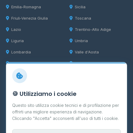
Emilia-Romagna
Sicilia
Friuli-Venezia Giulia
Toscana
Lazio
Trentino-Alto Adige
Liguria
Umbria
Lombardia
Valle d'Aosta
Marche
Veneto
Info
🍪 Utilizziamo i cookie
Cos'è il GPL
Questo sito utilizza cookie tecnici e di profilazione per
FAQ
offrirti una migliore esperienza di navigazione.
Contatti
Cliccando "Accetta" acconsenti all'uso di tutti i cookie.
Per gestori