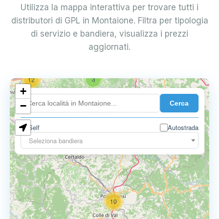
Utilizza la mappa interattiva per trovare tutti i
distributori di GPL in Montaione. Filtra per tipologia
di servizio e bandiera, visualizza i prezzi
aggiornati.
3
12
+
Cerca
−
Self
Autostrada
3
3
Seleziona bandiera
10