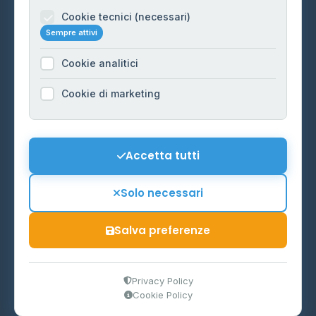
Informazioni legali
Cookie tecnici (necessari)
Sempre attivi
Privacy Policy
Cookie analitici
Cookie Policy
Preferenze Cookie
Cookie di marketing
Mappa del sito
Contattaci
Accetta tutti
info@distributori-gpl.it
Solo necessari
Salva preferenze
© 2026 - Distributori di GPL -
AF Project Software Agency
Carpi
P.IVA 03859300364
Privacy Policy
Cookie Policy
Dati forniti da
Ministero delle Imprese e del Made in Italy
-
Aggiornamento quotidiano