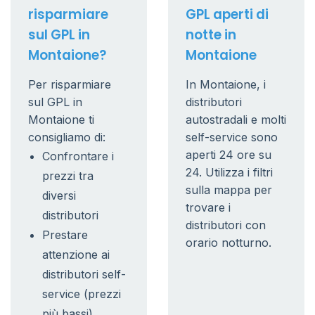
risparmiare
GPL aperti di
sul GPL in
notte in
Montaione?
Montaione
Per risparmiare
In Montaione, i
sul GPL in
distributori
Montaione ti
autostradali e molti
consigliamo di:
self-service sono
aperti 24 ore su
Confrontare i
24. Utilizza i filtri
prezzi tra
sulla mappa per
diversi
trovare i
distributori
distributori con
Prestare
orario notturno.
attenzione ai
distributori self-
service (prezzi
più bassi)