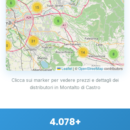
6
15
9
31
20
14
8
Leaflet
|
©
OpenStreetMap
contributors
Clicca sui marker per vedere prezzi e dettagli dei
distributori in Montalto di Castro
4.078+