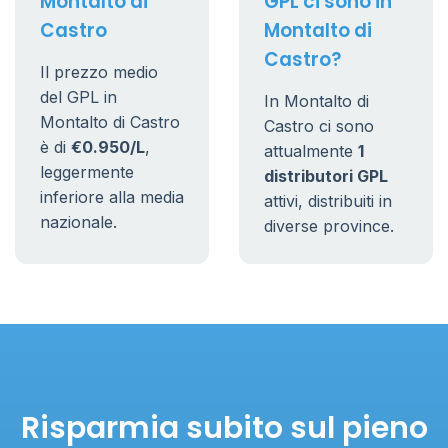
Montalto di
GPL ci sono in
Castro
Montalto di
Castro?
Il prezzo medio
del GPL in
In Montalto di
Montalto di Castro
Castro ci sono
è di
€0.950/L
,
attualmente
1
leggermente
distributori GPL
inferiore alla media
attivi, distribuiti in
nazionale.
diverse province.
Risparmia subito sul pieno