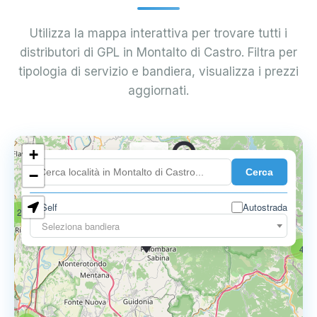
Utilizza la mappa interattiva per trovare tutti i
distributori di GPL in Montalto di Castro. Filtra per
tipologia di servizio e bandiera, visualizza i prezzi
aggiornati.
+
0.739 €
Cerca
−
Self
Autostrada
2
18
Seleziona bandiera
0.795 €
4