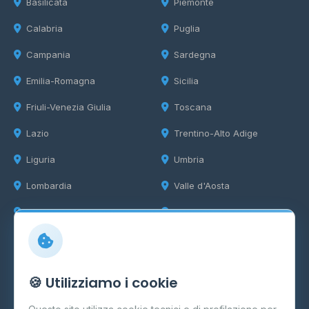
Basilicata
Piemonte
Calabria
Puglia
Campania
Sardegna
Emilia-Romagna
Sicilia
Friuli-Venezia Giulia
Toscana
Lazio
Trentino-Alto Adige
Liguria
Umbria
Lombardia
Valle d'Aosta
Marche
Veneto
Info
🍪 Utilizziamo i cookie
Cos'è il GPL