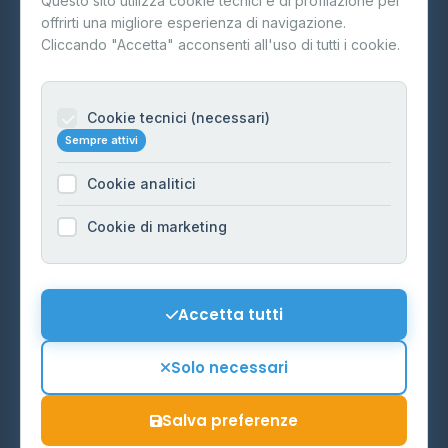
Questo sito utilizza cookie tecnici e di profilazione per
FAQ
offrirti una migliore esperienza di navigazione.
Contatti
Cliccando "Accetta" acconsenti all'uso di tutti i cookie.
Per gestori
Informazioni legali
Cookie tecnici (necessari)
Sempre attivi
Privacy Policy
Cookie analitici
Cookie Policy
Preferenze Cookie
Cookie di marketing
Mappa del sito
Contattaci
Accetta tutti
info@distributori-gpl.it
Solo necessari
Salva preferenze