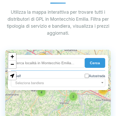
Utilizza la mappa interattiva per trovare tutti i
distributori di GPL in Montecchio Emilia. Filtra per
tipologia di servizio e bandiera, visualizza i prezzi
aggiornati.
+
18
Cerca
7
−
Self
Autostrada
9
11
Seleziona bandiera
11
4
3