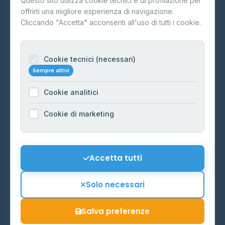
Questo sito utilizza cookie tecnici e di profilazione per
FAQ
offrirti una migliore esperienza di navigazione.
Contatti
Cliccando "Accetta" acconsenti all'uso di tutti i cookie.
Per gestori
Informazioni legali
Cookie tecnici (necessari)
Sempre attivi
Privacy Policy
Cookie analitici
Cookie Policy
Preferenze Cookie
Cookie di marketing
Mappa del sito
Contattaci
Accetta tutti
info@distributori-gpl.it
Solo necessari
Salva preferenze