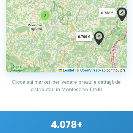
0.738 €
2
0.709 €
Leaflet
|
©
OpenStreetMap
contributors
Clicca sui marker per vedere prezzi e dettagli dei
distributori in Montecchio Emilia
4.078+