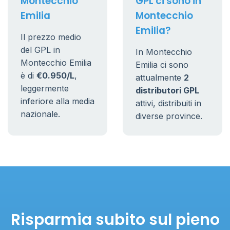
Montecchio
GPL ci sono in
Emilia
Montecchio
Emilia?
Il prezzo medio
del GPL in
In Montecchio
Montecchio Emilia
Emilia ci sono
è di
€0.950/L
,
attualmente
2
leggermente
distributori GPL
inferiore alla media
attivi, distribuiti in
nazionale.
diverse province.
Risparmia subito sul pieno