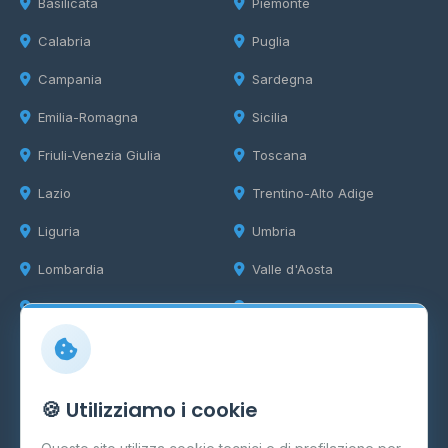
Basilicata
Piemonte
Calabria
Puglia
Campania
Sardegna
Emilia-Romagna
Sicilia
Friuli-Venezia Giulia
Toscana
Lazio
Trentino-Alto Adige
Liguria
Umbria
Lombardia
Valle d'Aosta
Marche
Veneto
Info
🍪 Utilizziamo i cookie
Cos'è il GPL