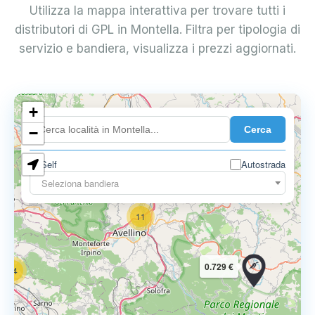
Utilizza la mappa interattiva per trovare tutti i
distributori di GPL in Montella. Filtra per tipologia di
servizio e bandiera, visualizza i prezzi aggiornati.
6
+
0.699 €
Cerca
−
3
1
7
Self
Autostrada
Seleziona bandiera
11
0.729 €
14