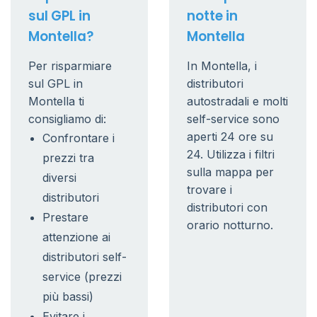
sul GPL in
notte in
Montella?
Montella
Per risparmiare
In Montella, i
sul GPL in
distributori
Montella ti
autostradali e molti
consigliamo di:
self-service sono
aperti 24 ore su
Confrontare i
24. Utilizza i filtri
prezzi tra
sulla mappa per
diversi
trovare i
distributori
distributori con
Prestare
orario notturno.
attenzione ai
distributori self-
service (prezzi
più bassi)
Evitare i