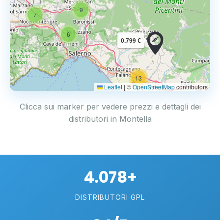
9
7
6
0.799 €
13
2
Leaflet
|
©
OpenStreetMap
contributors
Clicca sui marker per vedere prezzi e dettagli dei
distributori in Montella
4.078+
DISTRIBUTORI GPL