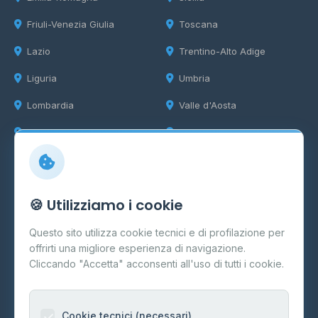
Friuli-Venezia Giulia
Toscana
Lazio
Trentino-Alto Adige
Liguria
Umbria
Lombardia
Valle d'Aosta
Marche
Veneto
Info
🍪 Utilizziamo i cookie
Cos'è il GPL
Questo sito utilizza cookie tecnici e di profilazione per
FAQ
offrirti una migliore esperienza di navigazione.
Contatti
Cliccando "Accetta" acconsenti all'uso di tutti i cookie.
Per gestori
Informazioni legali
Cookie tecnici (necessari)