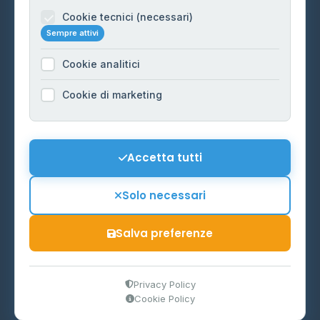
Informazioni legali
Cookie tecnici (necessari)
Sempre attivi
Privacy Policy
Cookie analitici
Cookie Policy
Preferenze Cookie
Cookie di marketing
Mappa del sito
Contattaci
Accetta tutti
info@distributori-gpl.it
Solo necessari
Salva preferenze
© 2026 - Distributori di GPL -
AF Project Software Agency
Carpi
P.IVA 03859300364
Privacy Policy
Cookie Policy
Dati forniti da
Ministero delle Imprese e del Made in Italy
-
Aggiornamento quotidiano