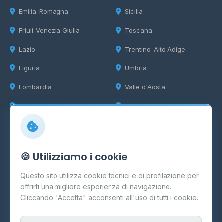
Emilia-Romagna
Sicilia
Friuli-Venezia Giulia
Toscana
Lazio
Trentino-Alto Adige
Liguria
Umbria
Lombardia
Valle d'Aosta
Marche
Veneto
Info
🍪 Utilizziamo i cookie
Cos'è il GPL
Questo sito utilizza cookie tecnici e di profilazione per
FAQ
offrirti una migliore esperienza di navigazione.
Contatti
Cliccando "Accetta" acconsenti all'uso di tutti i cookie.
Per gestori