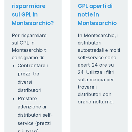
risparmiare
GPL aperti di
sul GPL in
notte in
Montesarchio?
Montesarchio
Per risparmiare
In Montesarchio, i
sul GPL in
distributori
Montesarchio ti
autostradali e molti
consigliamo di:
self-service sono
aperti 24 ore su
Confrontare i
24. Utilizza i filtri
prezzi tra
sulla mappa per
diversi
trovare i
distributori
distributori con
Prestare
orario notturno.
attenzione ai
distributori self-
service (prezzi
più bassi)