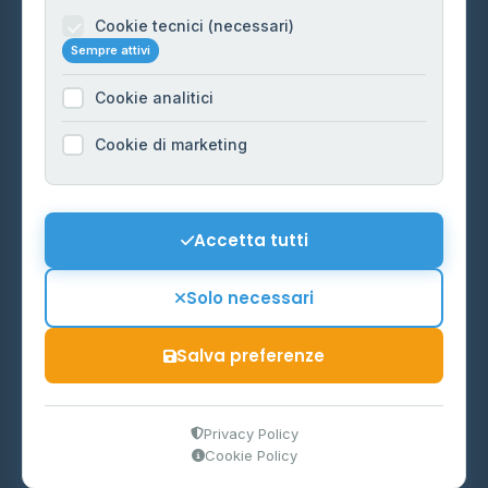
Informazioni legali
Cookie tecnici (necessari)
Sempre attivi
Privacy Policy
Cookie analitici
Cookie Policy
Preferenze Cookie
Cookie di marketing
Mappa del sito
Contattaci
Accetta tutti
info@distributori-gpl.it
Solo necessari
Salva preferenze
© 2026 - Distributori di GPL -
AF Project Software Agency
Carpi
P.IVA 03859300364
Privacy Policy
Cookie Policy
Dati forniti da
Ministero delle Imprese e del Made in Italy
-
Aggiornamento quotidiano