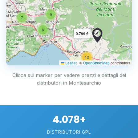
9
7
6
0.799 €
13
2
Leaflet
|
©
OpenStreetMap
contributors
Clicca sui marker per vedere prezzi e dettagli dei
distributori in Montesarchio
4.078+
DISTRIBUTORI GPL