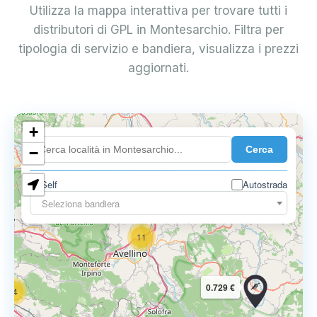
Utilizza la mappa interattiva per trovare tutti i
distributori di GPL in Montesarchio. Filtra per
tipologia di servizio e bandiera, visualizza i prezzi
aggiornati.
6
+
0.699 €
Cerca
−
3
1
7
Self
Autostrada
Seleziona bandiera
11
0.729 €
14