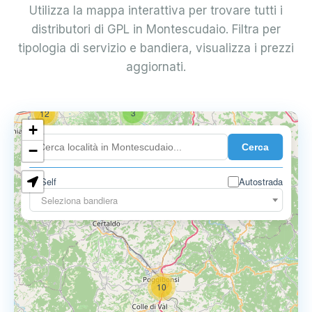
Utilizza la mappa interattiva per trovare tutti i
distributori di GPL in Montescudaio. Filtra per
tipologia di servizio e bandiera, visualizza i prezzi
aggiornati.
3
12
+
Cerca
−
Self
Autostrada
3
3
Seleziona bandiera
10