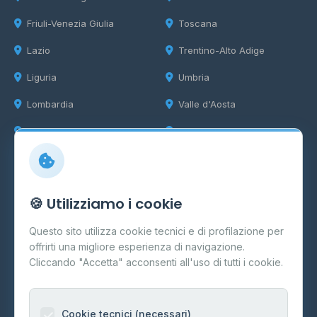
Friuli-Venezia Giulia
Toscana
Lazio
Trentino-Alto Adige
Liguria
Umbria
Lombardia
Valle d'Aosta
Marche
Veneto
Info
🍪 Utilizziamo i cookie
Cos'è il GPL
Questo sito utilizza cookie tecnici e di profilazione per
FAQ
offrirti una migliore esperienza di navigazione.
Contatti
Cliccando "Accetta" acconsenti all'uso di tutti i cookie.
Per gestori
Informazioni legali
Cookie tecnici (necessari)