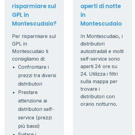
risparmiare sul
aperti di notte
GPL in
in
Montescudaio?
Montescudaio
Per risparmiare sul
In Montescudaio, i
GPL in
distributori
Montescudaio ti
autostradali e molti
consigliamo di:
self-service sono
aperti 24 ore su
Confrontare i
24. Utilizza i filtri
prezzi tra diversi
sulla mappa per
distributori
trovare i
Prestare
distributori con
attenzione ai
orario notturno.
distributori self-
service (prezzi
più bassi)
Evitare i