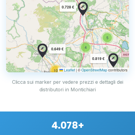
0.728 €
5
4
0.649 €
0.819 €
Leaflet
|
©
OpenStreetMap
contributors
10
Clicca sui marker per vedere prezzi e dettagli dei
distributori in Montichiari
4.078+