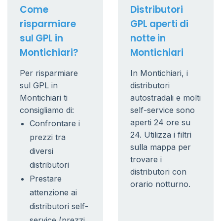
Come
Distributori
risparmiare
GPL aperti di
sul GPL in
notte in
Montichiari?
Montichiari
Per risparmiare
In Montichiari, i
sul GPL in
distributori
Montichiari ti
autostradali e molti
consigliamo di:
self-service sono
aperti 24 ore su
Confrontare i
24. Utilizza i filtri
prezzi tra
sulla mappa per
diversi
trovare i
distributori
distributori con
Prestare
orario notturno.
attenzione ai
distributori self-
service (prezzi