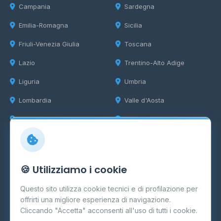
Campania
Sardegna
Emilia-Romagna
Sicilia
Friuli-Venezia Giulia
Toscana
Lazio
Trentino-Alto Adige
Liguria
Umbria
Lombardia
Valle d'Aosta
Marche
Veneto
Info
🍪 Utilizziamo i cookie
Cos'è il GPL
Questo sito utilizza cookie tecnici e di profilazione per
FAQ
offrirti una migliore esperienza di navigazione.
Contatti
Cliccando "Accetta" acconsenti all'uso di tutti i cookie.