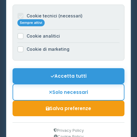
Per gestori
Informazioni legali
Cookie tecnici (necessari)
Sempre attivi
Privacy Policy
Cookie analitici
Cookie Policy
Preferenze Cookie
Cookie di marketing
Mappa del sito
Contattaci
Accetta tutti
info@distributori-gpl.it
Solo necessari
Salva preferenze
© 2026 - Distributori di GPL -
AF Project Software Agency
Carpi
P.IVA 03859300364
Privacy Policy
Cookie Policy
Dati forniti da
Ministero delle Imprese e del Made in Italy
-