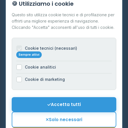
🍪 Utilizziamo i cookie
Cos'è il GPL
Questo sito utilizza cookie tecnici e di profilazione per
FAQ
offrirti una migliore esperienza di navigazione.
Contatti
Cliccando "Accetta" acconsenti all'uso di tutti i cookie.
Per gestori
Informazioni legali
Cookie tecnici (necessari)
Sempre attivi
Privacy Policy
Cookie analitici
Cookie Policy
Preferenze Cookie
Cookie di marketing
Mappa del sito
Contattaci
Accetta tutti
info@distributori-gpl.it
Solo necessari