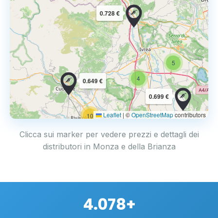
0.728 €
5
4
0.649 €
0.699 €
Leaflet
|
©
OpenStreetMap
contributors
10
Clicca sui marker per vedere prezzi e dettagli dei
distributori in Monza e della Brianza
4.078+