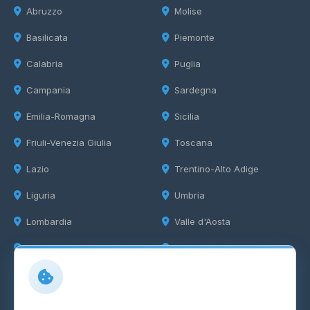
Abruzzo
Molise
Basilicata
Piemonte
Calabria
Puglia
Campania
Sardegna
Emilia-Romagna
Sicilia
Friuli-Venezia Giulia
Toscana
Lazio
Trentino-Alto Adige
Liguria
Umbria
Lombardia
Valle d'Aosta
Marche
Veneto
Info